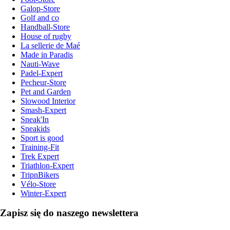
Galop-Store
Golf and co
Handball-Store
House of rugby
La sellerie de Maé
Made in Paradis
Nauti-Wave
Padel-Expert
Pecheur-Store
Pet and Garden
Slowood Interior
Smash-Expert
Sneak'In
Sneakids
Sport is good
Training-Fit
Trek Expert
Triathlon-Expert
TripnBikers
Vélo-Store
Winter-Expert
Zapisz się do naszego newslettera