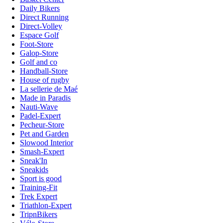
Daily Bikers
Direct Running
Direct-Volley
Espace Golf
Foot-Store
Galop-Store
Golf and co
Handball-Store
House of rugby
La sellerie de Maé
Made in Paradis
Nauti-Wave
Padel-Expert
Pecheur-Store
Pet and Garden
Slowood Interior
Smash-Expert
Sneak'In
Sneakids
Sport is good
Training-Fit
Trek Expert
Triathlon-Expert
TripnBikers