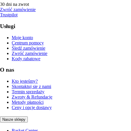
30 dni na zwrot
Zwróć zamówienie
Trustpilot
Usługi
Moje konto
Centrum pomocy
Śledź zamówienie
Zwróć zamówienie
Kody rabatowe
O nas
Kto jesteśmy?
Skontaktuj się z nami
Termin sprzedaży
Zwroty & Refundacje
Metody płatności
Ceny i opcje dostawy
Nasze sklepy
Basket Center