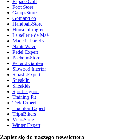
Espace Golf
Foot-Store
Galop-Store
Golf and co
Handball-Store
House of rugby
La sellerie de Maé
Made in Paradis
Nauti-Wave
Padel-Expert
Pecheur-Store
Pet and Garden
Slowood Interior
Smash-Expert
Sneak'In
Sneakids
Sport is good
Training-Fit
Trek Expert
Triathlon-Expert
TripnBikers
Vélo-Store
Winter-Expert
Zapisz się do naszego newslettera