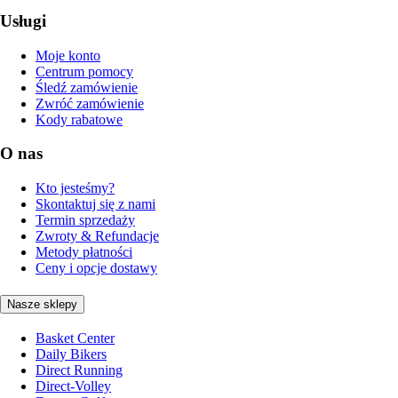
Usługi
Moje konto
Centrum pomocy
Śledź zamówienie
Zwróć zamówienie
Kody rabatowe
O nas
Kto jesteśmy?
Skontaktuj się z nami
Termin sprzedaży
Zwroty & Refundacje
Metody płatności
Ceny i opcje dostawy
Nasze sklepy
Basket Center
Daily Bikers
Direct Running
Direct-Volley