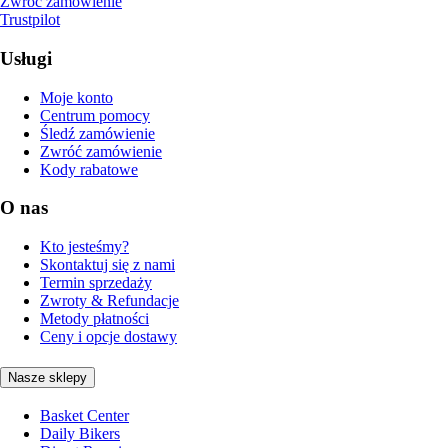
Zwróć zamówienie
Trustpilot
Usługi
Moje konto
Centrum pomocy
Śledź zamówienie
Zwróć zamówienie
Kody rabatowe
O nas
Kto jesteśmy?
Skontaktuj się z nami
Termin sprzedaży
Zwroty & Refundacje
Metody płatności
Ceny i opcje dostawy
Nasze sklepy
Basket Center
Daily Bikers