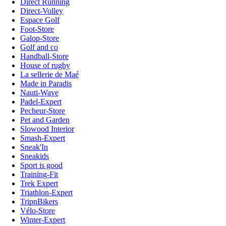
Direct Running
Direct-Volley
Espace Golf
Foot-Store
Galop-Store
Golf and co
Handball-Store
House of rugby
La sellerie de Maé
Made in Paradis
Nauti-Wave
Padel-Expert
Pecheur-Store
Pet and Garden
Slowood Interior
Smash-Expert
Sneak'In
Sneakids
Sport is good
Training-Fit
Trek Expert
Triathlon-Expert
TripnBikers
Vélo-Store
Winter-Expert