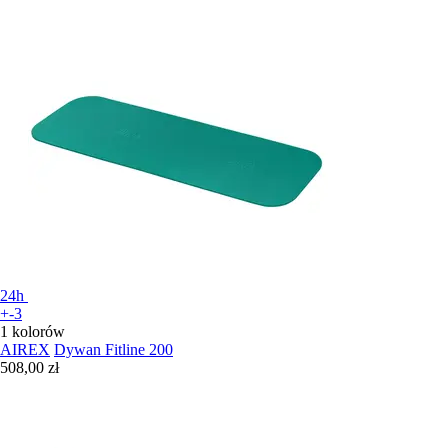
24h
+-3
1 kolorów
AIREX
Dywan Fitline 200
508,00 zł