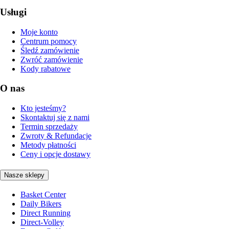
Usługi
Moje konto
Centrum pomocy
Śledź zamówienie
Zwróć zamówienie
Kody rabatowe
O nas
Kto jesteśmy?
Skontaktuj się z nami
Termin sprzedaży
Zwroty & Refundacje
Metody płatności
Ceny i opcje dostawy
Nasze sklepy
Basket Center
Daily Bikers
Direct Running
Direct-Volley