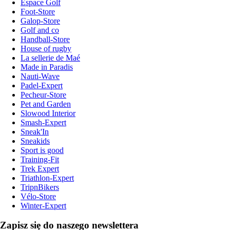
Espace Golf
Foot-Store
Galop-Store
Golf and co
Handball-Store
House of rugby
La sellerie de Maé
Made in Paradis
Nauti-Wave
Padel-Expert
Pecheur-Store
Pet and Garden
Slowood Interior
Smash-Expert
Sneak'In
Sneakids
Sport is good
Training-Fit
Trek Expert
Triathlon-Expert
TripnBikers
Vélo-Store
Winter-Expert
Zapisz się do naszego newslettera