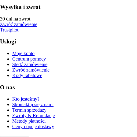
Wysyłka i zwrot
30 dni na zwrot
Zwróć zamówienie
Trustpilot
Usługi
Moje konto
Centrum pomocy
Śledź zamówienie
Zwróć zamówienie
Kody rabatowe
O nas
Kto jesteśmy?
Skontaktuj się z nami
Termin sprzedaży
Zwroty & Refundacje
Metody płatności
Ceny i opcje dostawy