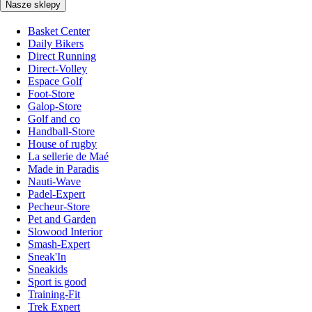
Nasze sklepy
Basket Center
Daily Bikers
Direct Running
Direct-Volley
Espace Golf
Foot-Store
Galop-Store
Golf and co
Handball-Store
House of rugby
La sellerie de Maé
Made in Paradis
Nauti-Wave
Padel-Expert
Pecheur-Store
Pet and Garden
Slowood Interior
Smash-Expert
Sneak'In
Sneakids
Sport is good
Training-Fit
Trek Expert