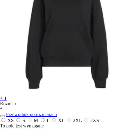
+-1
Rozmiar
*
Przewodnik po rozmiarach
XS
S
M
L
XL
2XL
2XS
To pole jest wymagane