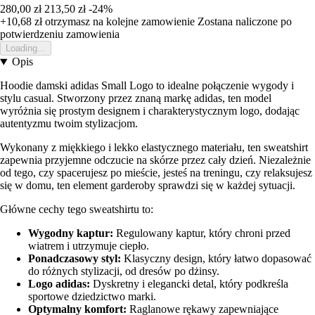
280,00 zł
213,50 zł
-24%
+10,68 zł
otrzymasz na kolejne zamowienie
Zostana naliczone po
potwierdzeniu zamowienia
Loading...
Opis
Hoodie damski adidas Small Logo to idealne połączenie wygody i
stylu casual. Stworzony przez znaną markę adidas, ten model
wyróżnia się prostym designem i charakterystycznym logo, dodając
autentyzmu twoim stylizacjom.
Wykonany z miękkiego i lekko elastycznego materiału, ten sweatshirt
zapewnia przyjemne odczucie na skórze przez cały dzień. Niezależnie
od tego, czy spacerujesz po mieście, jesteś na treningu, czy relaksujesz
się w domu, ten element garderoby sprawdzi się w każdej sytuacji.
Główne cechy tego sweatshirtu to:
Wygodny kaptur:
Regulowany kaptur, który chroni przed
wiatrem i utrzymuje ciepło.
Ponadczasowy styl:
Klasyczny design, który łatwo dopasować
do różnych stylizacji, od dresów po dżinsy.
Logo adidas:
Dyskretny i elegancki detal, który podkreśla
sportowe dziedzictwo marki.
Optymalny komfort:
Raglanowe rękawy zapewniające