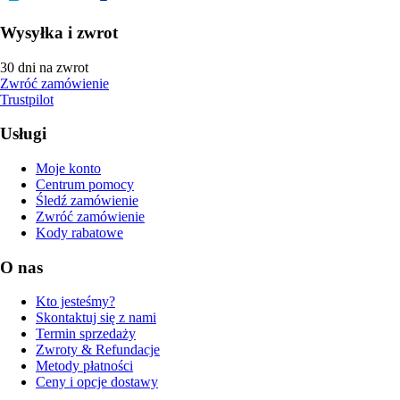
Wysyłka i zwrot
30 dni na zwrot
Zwróć zamówienie
Trustpilot
Usługi
Moje konto
Centrum pomocy
Śledź zamówienie
Zwróć zamówienie
Kody rabatowe
O nas
Kto jesteśmy?
Skontaktuj się z nami
Termin sprzedaży
Zwroty & Refundacje
Metody płatności
Ceny i opcje dostawy