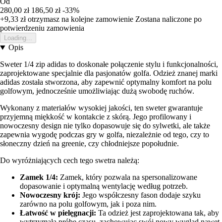
Od
280,00 zł
186,50 zł
-33%
+9,33 zł
otrzymasz na kolejne zamowienie
Zostana naliczone po
potwierdzeniu zamowienia
Loading...
Opis
Sweter 1/4 zip adidas to doskonałe połączenie stylu i funkcjonalności,
zaprojektowane specjalnie dla pasjonatów golfa. Odzież znanej marki
adidas została stworzona, aby zapewnić optymalny komfort na polu
golfowym, jednocześnie umożliwiając dużą swobodę ruchów.
Wykonany z materiałów wysokiej jakości, ten sweter gwarantuje
przyjemną miękkość w kontakcie z skórą. Jego profilowany i
nowoczesny design nie tylko dopasowuje się do sylwetki, ale także
zapewnia wygodę podczas gry w golfa, niezależnie od tego, czy to
słoneczny dzień na greenie, czy chłodniejsze popołudnie.
Do wyróżniających cech tego swetra należą:
Zamek 1/4:
Zamek, który pozwala na spersonalizowane
dopasowanie i optymalną wentylację według potrzeb.
Nowoczesny krój:
Jego współczesny fason dodaje szyku
zarówno na polu golfowym, jak i poza nim.
Łatwość w pielęgnacji:
Ta odzież jest zaprojektowana tak, aby
wytrzymała próbę czasu, zachowując swój nowy wygląd nawet