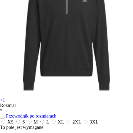
+1
Rozmiar
*
Przewodnik po rozmiarach
XS
S
M
L
XL
2XL
3XL
To pole jest wymagane