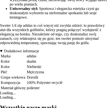
po wielu praniach.
Uniwersalny styl:
Sportowa i elegancka estetyka czyni go
doskonałym wyborem na nieformalne spotkania lub sesje
treningowe.
Sweter 1/4 zip adidas to coś więcej niż zwykła odzież: to prawdziwy
atut dla wszystkich golfistów, którzy pragną połączyć wydajność z
elegancją na boisku. Niezależnie od tego, czy doskonalisz swój
zamach, czy relaksujesz się po grze, ten sweter pomoże utrzymać
odpowiednią temperaturę, ujawniając twoją pasję do golfa.
Dodatkowe informacje
Marka
adidas
Kolor
dualin
Kolor
Niebieski
Płeć
Mężczyzna
Grupa wiekowa
Dorośli
Kompozycja
100% Polyester recyclé
Materiał główny
poliester
Loading...
Loading...
Wszystkie nasze marki