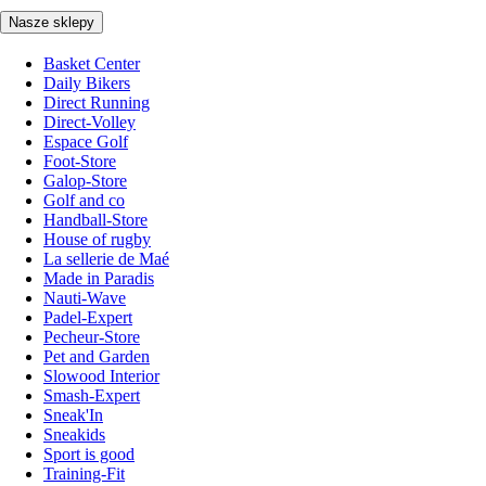
Nasze sklepy
Basket Center
Daily Bikers
Direct Running
Direct-Volley
Espace Golf
Foot-Store
Galop-Store
Golf and co
Handball-Store
House of rugby
La sellerie de Maé
Made in Paradis
Nauti-Wave
Padel-Expert
Pecheur-Store
Pet and Garden
Slowood Interior
Smash-Expert
Sneak'In
Sneakids
Sport is good
Training-Fit