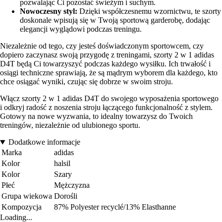
pozwalając Ci pozostać świeżym i suchym.
Nowoczesny styl:
Dzięki współczesnemu wzornictwu, te szorty
doskonale wpisują się w Twoją sportową garderobę, dodając
elegancji wyglądowi podczas treningu.
Niezależnie od tego, czy jesteś doświadczonym sportowcem, czy
dopiero zaczynasz swoją przygodę z treningami, szorty 2 w 1 adidas
D4T będą Ci towarzyszyć podczas każdego wysiłku. Ich trwałość i
osiągi techniczne sprawiają, że są mądrym wyborem dla każdego, kto
chce osiągać wyniki, czując się dobrze w swoim stroju.
Włącz szorty 2 w 1 adidas D4T do swojego wyposażenia sportowego
i odkryj radość z noszenia stroju łączącego funkcjonalność z stylem.
Gotowy na nowe wyzwania, to idealny towarzysz do Twoich
treningów, niezależnie od ulubionego sportu.
Dodatkowe informacje
Marka
adidas
Kolor
halsil
Kolor
Szary
Płeć
Mężczyzna
Grupa wiekowa
Dorośli
Kompozycja
87% Polyester recyclé/13% Elasthanne
Loading...