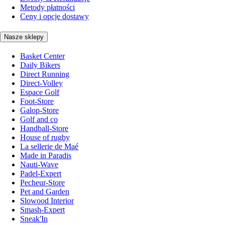
Metody płatności
Ceny i opcje dostawy
Nasze sklepy
Basket Center
Daily Bikers
Direct Running
Direct-Volley
Espace Golf
Foot-Store
Galop-Store
Golf and co
Handball-Store
House of rugby
La sellerie de Maé
Made in Paradis
Nauti-Wave
Padel-Expert
Pecheur-Store
Pet and Garden
Slowood Interior
Smash-Expert
Sneak'In