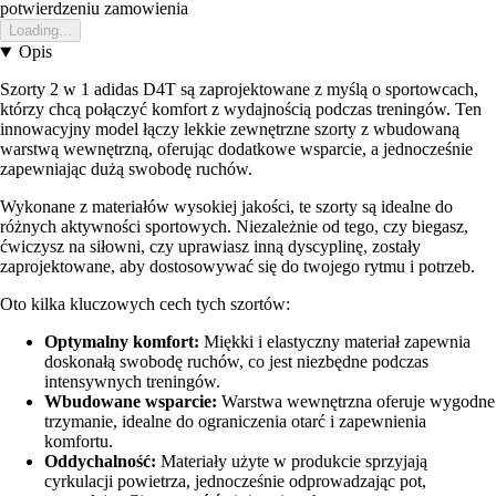
potwierdzeniu zamowienia
Loading...
Opis
Szorty 2 w 1 adidas D4T są zaprojektowane z myślą o sportowcach,
którzy chcą połączyć komfort z wydajnością podczas treningów. Ten
innowacyjny model łączy lekkie zewnętrzne szorty z wbudowaną
warstwą wewnętrzną, oferując dodatkowe wsparcie, a jednocześnie
zapewniając dużą swobodę ruchów.
Wykonane z materiałów wysokiej jakości, te szorty są idealne do
różnych aktywności sportowych. Niezależnie od tego, czy biegasz,
ćwiczysz na siłowni, czy uprawiasz inną dyscyplinę, zostały
zaprojektowane, aby dostosowywać się do twojego rytmu i potrzeb.
Oto kilka kluczowych cech tych szortów:
Optymalny komfort:
Miękki i elastyczny materiał zapewnia
doskonałą swobodę ruchów, co jest niezbędne podczas
intensywnych treningów.
Wbudowane wsparcie:
Warstwa wewnętrzna oferuje wygodne
trzymanie, idealne do ograniczenia otarć i zapewnienia
komfortu.
Oddychalność:
Materiały użyte w produkcie sprzyjają
cyrkulacji powietrza, jednocześnie odprowadzając pot,