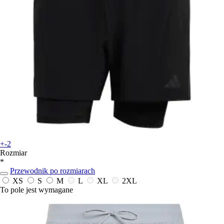
+-2
Rozmiar
*
Przewodnik po rozmiarach
XS
S
M
L
XL
2XL
To pole jest wymagane