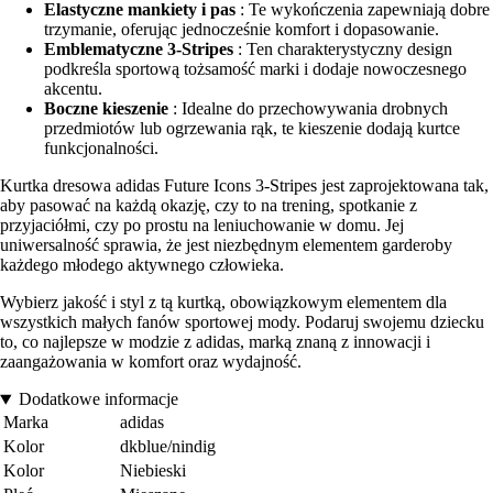
Elastyczne mankiety i pas
: Te wykończenia zapewniają dobre
trzymanie, oferując jednocześnie komfort i dopasowanie.
Emblematyczne 3-Stripes
: Ten charakterystyczny design
podkreśla sportową tożsamość marki i dodaje nowoczesnego
akcentu.
Boczne kieszenie
: Idealne do przechowywania drobnych
przedmiotów lub ogrzewania rąk, te kieszenie dodają kurtce
funkcjonalności.
Kurtka dresowa adidas Future Icons 3-Stripes jest zaprojektowana tak,
aby pasować na każdą okazję, czy to na trening, spotkanie z
przyjaciółmi, czy po prostu na leniuchowanie w domu. Jej
uniwersalność sprawia, że jest niezbędnym elementem garderoby
każdego młodego aktywnego człowieka.
Wybierz jakość i styl z tą kurtką, obowiązkowym elementem dla
wszystkich małych fanów sportowej mody. Podaruj swojemu dziecku
to, co najlepsze w modzie z adidas, marką znaną z innowacji i
zaangażowania w komfort oraz wydajność.
Dodatkowe informacje
Marka
adidas
Kolor
dkblue/nindig
Kolor
Niebieski