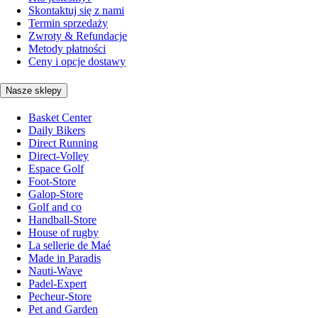
Skontaktuj się z nami
Termin sprzedaży
Zwroty & Refundacje
Metody płatności
Ceny i opcje dostawy
Nasze sklepy
Basket Center
Daily Bikers
Direct Running
Direct-Volley
Espace Golf
Foot-Store
Galop-Store
Golf and co
Handball-Store
House of rugby
La sellerie de Maé
Made in Paradis
Nauti-Wave
Padel-Expert
Pecheur-Store
Pet and Garden