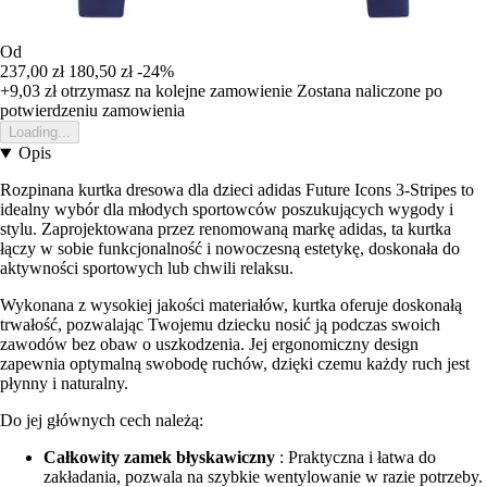
Od
237,00 zł
180,50 zł
-24%
+9,03 zł
otrzymasz na kolejne zamowienie
Zostana naliczone po
potwierdzeniu zamowienia
Loading...
Opis
Rozpinana kurtka dresowa dla dzieci adidas Future Icons 3-Stripes to
idealny wybór dla młodych sportowców poszukujących wygody i
stylu. Zaprojektowana przez renomowaną markę adidas, ta kurtka
łączy w sobie funkcjonalność i nowoczesną estetykę, doskonała do
aktywności sportowych lub chwili relaksu.
Wykonana z wysokiej jakości materiałów, kurtka oferuje doskonałą
trwałość, pozwalając Twojemu dziecku nosić ją podczas swoich
zawodów bez obaw o uszkodzenia. Jej ergonomiczny design
zapewnia optymalną swobodę ruchów, dzięki czemu każdy ruch jest
płynny i naturalny.
Do jej głównych cech należą:
Całkowity zamek błyskawiczny
: Praktyczna i łatwa do
zakładania, pozwala na szybkie wentylowanie w razie potrzeby.