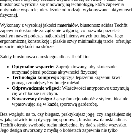
biustonosz wyróżnia się innowacyjną technologią, która zapewnia
optymalne wsparcie, niezależnie od rodzaju wykonywanej aktywności
fizycznej.
Wykonany z wysokiej jakości materiałów, biustonosz adidas Techfit
zapewnia doskonałe zarządzanie wilgocią, co pozwala pozostać
suchym nawet podczas najbardziej intensywnych treningów. Jego
ergonomiczną konstrukcję i płaskie szwy minimalizują tarcie, oferując
uczucie miękkości na skórze.
Zalety biustonosza damskiego adidas Techfit to:
Optymalne wsparcie:
Zaprojektowany, aby skutecznie
utrzymać piersi podczas aktywności fizycznej.
Technologia kompresji:
Sprzyja lepszemu krążeniu krwi i
pomaga zmniejszyć wibracje mięśni.
Odprowadzanie wilgoci:
Właściwości antypotowe utrzymują
cię w chłodzie i suchym.
Nowoczesny design:
Łączy funkcjonalność z stylem, idealnie
wpasowując się w każdą sportową garderobę.
Bez względu na to, czy biegasz, praktykujesz jogę, czy angażujesz się
w jakąkolwiek inną dyscyplinę sportową, biustonosz damski adidas
Techfit oferuje swobodę ruchu niezbędną, by dać z siebie wszystko.
Jego design stworzony z myślą o kobietach zapewnia nie tylko