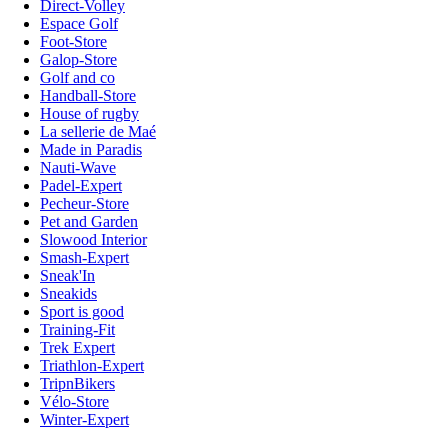
Direct-Volley
Espace Golf
Foot-Store
Galop-Store
Golf and co
Handball-Store
House of rugby
La sellerie de Maé
Made in Paradis
Nauti-Wave
Padel-Expert
Pecheur-Store
Pet and Garden
Slowood Interior
Smash-Expert
Sneak'In
Sneakids
Sport is good
Training-Fit
Trek Expert
Triathlon-Expert
TripnBikers
Vélo-Store
Winter-Expert