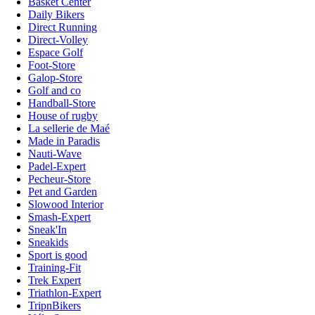
Basket Center
Daily Bikers
Direct Running
Direct-Volley
Espace Golf
Foot-Store
Galop-Store
Golf and co
Handball-Store
House of rugby
La sellerie de Maé
Made in Paradis
Nauti-Wave
Padel-Expert
Pecheur-Store
Pet and Garden
Slowood Interior
Smash-Expert
Sneak'In
Sneakids
Sport is good
Training-Fit
Trek Expert
Triathlon-Expert
TripnBikers