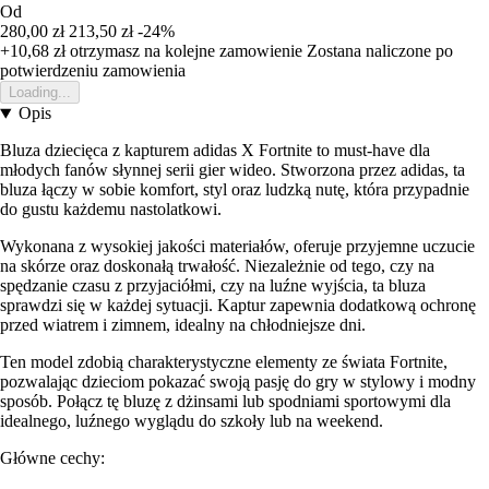
Od
280,00 zł
213,50 zł
-24%
+10,68 zł
otrzymasz na kolejne zamowienie
Zostana naliczone po
potwierdzeniu zamowienia
Loading...
Opis
Bluza dziecięca z kapturem adidas X Fortnite to must-have dla
młodych fanów słynnej serii gier wideo. Stworzona przez adidas, ta
bluza łączy w sobie komfort, styl oraz ludzką nutę, która przypadnie
do gustu każdemu nastolatkowi.
Wykonana z wysokiej jakości materiałów, oferuje przyjemne uczucie
na skórze oraz doskonałą trwałość. Niezależnie od tego, czy na
spędzanie czasu z przyjaciółmi, czy na luźne wyjścia, ta bluza
sprawdzi się w każdej sytuacji. Kaptur zapewnia dodatkową ochronę
przed wiatrem i zimnem, idealny na chłodniejsze dni.
Ten model zdobią charakterystyczne elementy ze świata Fortnite,
pozwalając dzieciom pokazać swoją pasję do gry w stylowy i modny
sposób. Połącz tę bluzę z dżinsami lub spodniami sportowymi dla
idealnego, luźnego wyglądu do szkoły lub na weekend.
Główne cechy: