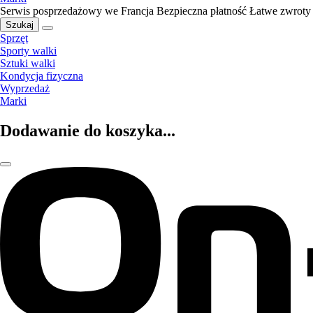
Serwis posprzedażowy we Francja
Bezpieczna płatność
Łatwe zwroty
Szukaj
Sprzęt
Sporty walki
Sztuki walki
Kondycja fizyczna
Wyprzedaż
Marki
Dodawanie do koszyka...