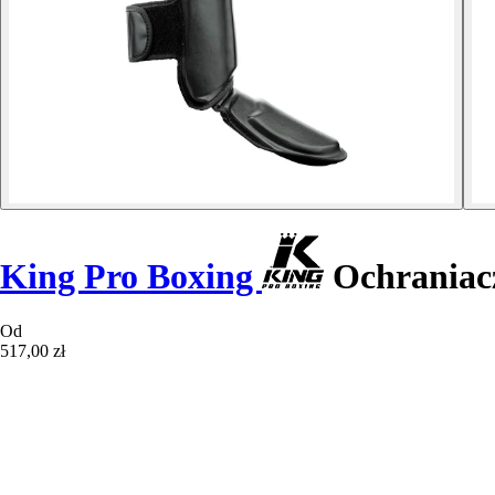
King Pro Boxing
Ochraniacz
Od
517,00 zł