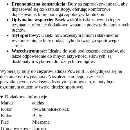
Ergonomiczna konstrukcja:
Buty są zaprojektowane tak, aby
dopasować się do kształtu stopy, oferując komfortowe
dopasowanie, które pomaga zapobiegać kontuzjom.
Optymalne wsparcie:
Pasek wokół kostki zapewnia lepsze
trzymanie, oferując dodatkowe wsparcie podczas dynamicznych
ruchów.
Styl sportowy:
Dzięki nowoczesnym liniom i starannemu
wykończeniu, te buty dodają stylu do twojego sportowego
stroju.
Wszechstronność:
Idealne do sesji podnoszenia ciężarów, ale
także odpowiednie do innych aktywności siłowych, są
doskonałym wyborem do różnych treningów.
Wybierając buty do ciężarów adidas Powerlift 5, decydujesz się na
doskonałość i wydajność. Niezależnie od tego, czy jesteś
początkującym, czy doświadczonym sportowcem, te buty będą
ogromnym atutem w twojej drodze sportowej.
Dodatkowe informacje
Marka
adidas
Kolor
ftwwht/halsil/cblack
Kolor
Biały
Płeć
Mieszane
Grupa wiekowa
Dorośli