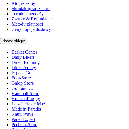
Kto jesteśmy?
Skontaktuj się z nami
Termin sprzedaży
Zwroty & Refundacje
Metody płatności
Ceny i opcje dostawy
Nasze sklepy
Basket Center
Daily Bikers
Direct Running
Direct-Volley
Espace Golf
Foot-Store
Galop-Store
Golf and co
Handball-Store
House of rugby
La sellerie de Maé
Made in Paradis
Nauti-Wave
Padel-Expert
Pecheur-Store