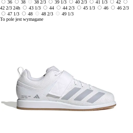
36
38
38 2/3
39 1/3
40 2/3
41 1/3
42
42 2/3
24h
43 1/3
44
44 2/3
45 1/3
46
46 2/3
47 1/3
48
48 2/3
49 1/3
To pole jest wymagane