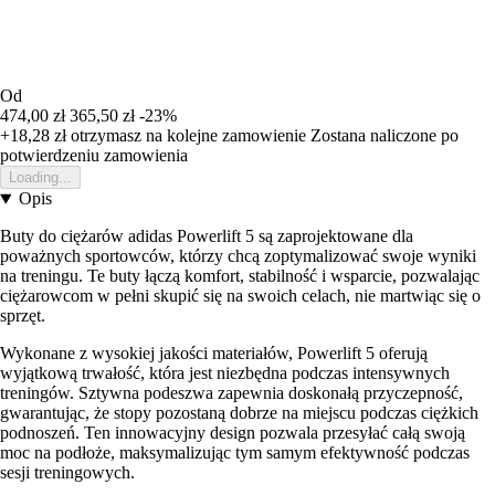
Od
474,00 zł
365,50 zł
-23%
+18,28 zł
otrzymasz na kolejne zamowienie
Zostana naliczone po
potwierdzeniu zamowienia
Loading...
Opis
Buty do ciężarów adidas Powerlift 5 są zaprojektowane dla
poważnych sportowców, którzy chcą zoptymalizować swoje wyniki
na treningu. Te buty łączą komfort, stabilność i wsparcie, pozwalając
ciężarowcom w pełni skupić się na swoich celach, nie martwiąc się o
sprzęt.
Wykonane z wysokiej jakości materiałów, Powerlift 5 oferują
wyjątkową trwałość, która jest niezbędna podczas intensywnych
treningów. Sztywna podeszwa zapewnia doskonałą przyczepność,
gwarantując, że stopy pozostaną dobrze na miejscu podczas ciężkich
podnoszeń. Ten innowacyjny design pozwala przesyłać całą swoją
moc na podłoże, maksymalizując tym samym efektywność podczas
sesji treningowych.