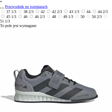
*
Przewodnik po rozmiarach
37 1/3
38 2/3
42
42 2/3
43 1/3
44
44 2/3
45 1/3
46
46 2/3
48
49 1/3
50
50 2/3
51 1/3
To pole jest wymagane