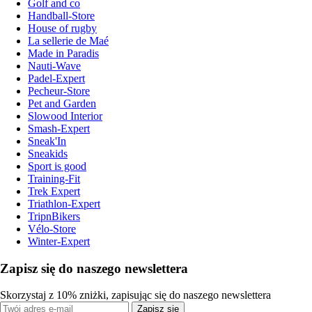
Golf and co
Handball-Store
House of rugby
La sellerie de Maé
Made in Paradis
Nauti-Wave
Padel-Expert
Pecheur-Store
Pet and Garden
Slowood Interior
Smash-Expert
Sneak'In
Sneakids
Sport is good
Training-Fit
Trek Expert
Triathlon-Expert
TripnBikers
Vélo-Store
Winter-Expert
Zapisz się do naszego newslettera
Skorzystaj z 10% zniżki, zapisując się do naszego newslettera
Zapisz się