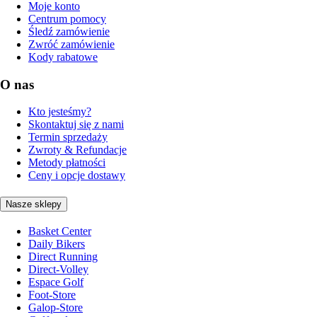
Moje konto
Centrum pomocy
Śledź zamówienie
Zwróć zamówienie
Kody rabatowe
O nas
Kto jesteśmy?
Skontaktuj się z nami
Termin sprzedaży
Zwroty & Refundacje
Metody płatności
Ceny i opcje dostawy
Nasze sklepy
Basket Center
Daily Bikers
Direct Running
Direct-Volley
Espace Golf
Foot-Store
Galop-Store