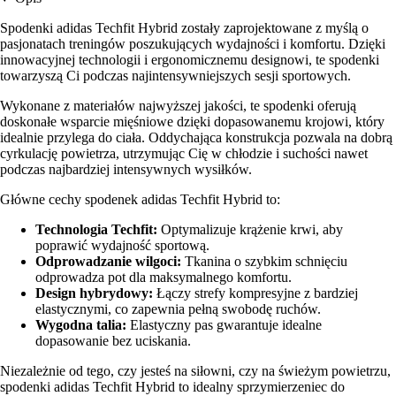
Spodenki adidas Techfit Hybrid zostały zaprojektowane z myślą o
pasjonatach treningów poszukujących wydajności i komfortu. Dzięki
innowacyjnej technologii i ergonomicznemu designowi, te spodenki
towarzyszą Ci podczas najintensywniejszych sesji sportowych.
Wykonane z materiałów najwyższej jakości, te spodenki oferują
doskonałe wsparcie mięśniowe dzięki dopasowanemu krojowi, który
idealnie przylega do ciała. Oddychająca konstrukcja pozwala na dobrą
cyrkulację powietrza, utrzymując Cię w chłodzie i suchości nawet
podczas najbardziej intensywnych wysiłków.
Główne cechy spodenek adidas Techfit Hybrid to:
Technologia Techfit:
Optymalizuje krążenie krwi, aby
poprawić wydajność sportową.
Odprowadzanie wilgoci:
Tkanina o szybkim schnięciu
odprowadza pot dla maksymalnego komfortu.
Design hybrydowy:
Łączy strefy kompresyjne z bardziej
elastycznymi, co zapewnia pełną swobodę ruchów.
Wygodna talia:
Elastyczny pas gwarantuje idealne
dopasowanie bez uciskania.
Niezależnie od tego, czy jesteś na siłowni, czy na świeżym powietrzu,
spodenki adidas Techfit Hybrid to idealny sprzymierzeniec do