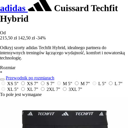
adidas
Cuissard Techfit
Hybrid
Od
215,50 zł
142,50 zł
-34%
Odkryj szorty adidas Techfit Hybrid, idealnego partnera do
intensywnych treningów łączącego wydajność, komfort i nowatorską
technologię.
Rozmiar
*
Przewodnik po rozmiarach
XS 5"
XS 7"
S 7"
M 5"
M 7"
L 5"
L 7"
XL 5"
XL 7"
2XL 7"
3XL 7"
To pole jest wymagane