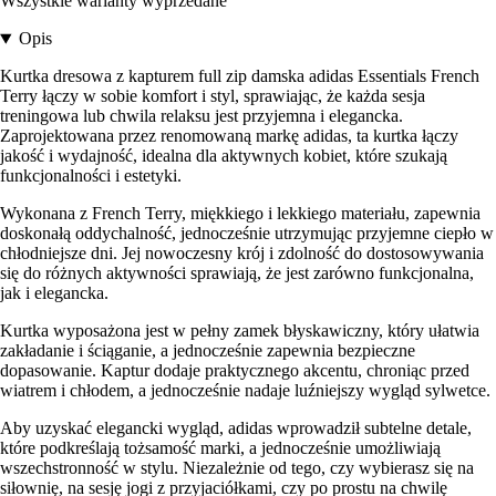
Wszystkie warianty wyprzedane
Opis
Kurtka dresowa z kapturem full zip damska adidas Essentials French
Terry łączy w sobie komfort i styl, sprawiając, że każda sesja
treningowa lub chwila relaksu jest przyjemna i elegancka.
Zaprojektowana przez renomowaną markę adidas, ta kurtka łączy
jakość i wydajność, idealna dla aktywnych kobiet, które szukają
funkcjonalności i estetyki.
Wykonana z French Terry, miękkiego i lekkiego materiału, zapewnia
doskonałą oddychalność, jednocześnie utrzymując przyjemne ciepło w
chłodniejsze dni. Jej nowoczesny krój i zdolność do dostosowywania
się do różnych aktywności sprawiają, że jest zarówno funkcjonalna,
jak i elegancka.
Kurtka wyposażona jest w pełny zamek błyskawiczny, który ułatwia
zakładanie i ściąganie, a jednocześnie zapewnia bezpieczne
dopasowanie. Kaptur dodaje praktycznego akcentu, chroniąc przed
wiatrem i chłodem, a jednocześnie nadaje luźniejszy wygląd sylwetce.
Aby uzyskać elegancki wygląd, adidas wprowadził subtelne detale,
które podkreślają tożsamość marki, a jednocześnie umożliwiają
wszechstronność w stylu. Niezależnie od tego, czy wybierasz się na
siłownię, na sesję jogi z przyjaciółkami, czy po prostu na chwilę