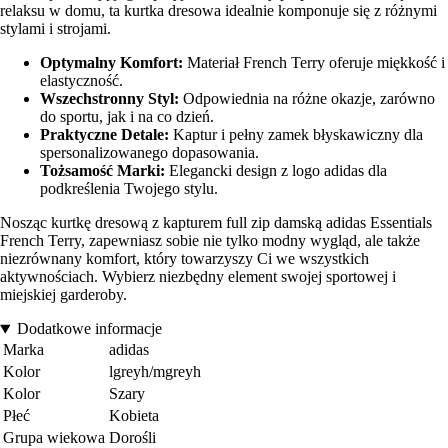
relaksu w domu, ta kurtka dresowa idealnie komponuje się z różnymi
stylami i strojami.
Optymalny Komfort:
Materiał French Terry oferuje miękkość i
elastyczność.
Wszechstronny Styl:
Odpowiednia na różne okazje, zarówno
do sportu, jak i na co dzień.
Praktyczne Detale:
Kaptur i pełny zamek błyskawiczny dla
spersonalizowanego dopasowania.
Tożsamość Marki:
Elegancki design z logo adidas dla
podkreślenia Twojego stylu.
Nosząc kurtkę dresową z kapturem full zip damską adidas Essentials
French Terry, zapewniasz sobie nie tylko modny wygląd, ale także
niezrównany komfort, który towarzyszy Ci we wszystkich
aktywnościach. Wybierz niezbędny element swojej sportowej i
miejskiej garderoby.
Dodatkowe informacje
Marka
adidas
Kolor
lgreyh/mgreyh
Kolor
Szary
Płeć
Kobieta
Grupa wiekowa
Dorośli