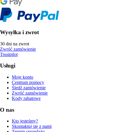
Wysyłka i zwrot
30 dni na zwrot
Zwróć zamówienie
Trustpilot
Usługi
Moje konto
Centrum pomocy
Śledź zamówienie
Zwróć zamówienie
Kody rabatowe
O nas
Kto jesteśmy?
Skontaktuj się z nami
Termin sprzedaży