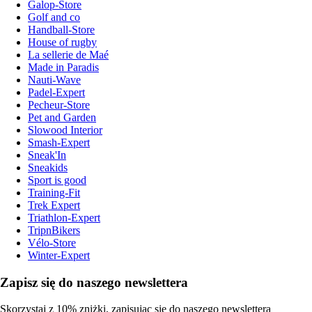
Galop-Store
Golf and co
Handball-Store
House of rugby
La sellerie de Maé
Made in Paradis
Nauti-Wave
Padel-Expert
Pecheur-Store
Pet and Garden
Slowood Interior
Smash-Expert
Sneak'In
Sneakids
Sport is good
Training-Fit
Trek Expert
Triathlon-Expert
TripnBikers
Vélo-Store
Winter-Expert
Zapisz się do naszego newslettera
Skorzystaj z 10% zniżki, zapisując się do naszego newslettera