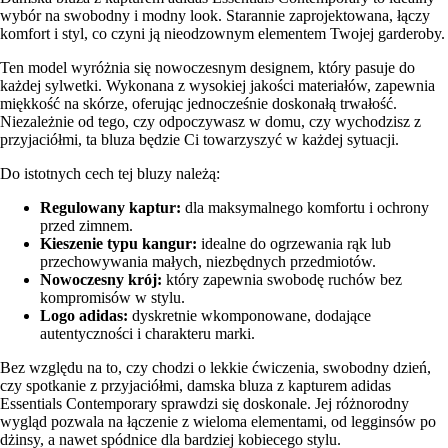
wybór na swobodny i modny look. Starannie zaprojektowana, łączy
komfort i styl, co czyni ją nieodzownym elementem Twojej garderoby.
Ten model wyróżnia się nowoczesnym designem, który pasuje do
każdej sylwetki. Wykonana z wysokiej jakości materiałów, zapewnia
miękkość na skórze, oferując jednocześnie doskonałą trwałość.
Niezależnie od tego, czy odpoczywasz w domu, czy wychodzisz z
przyjaciółmi, ta bluza będzie Ci towarzyszyć w każdej sytuacji.
Do istotnych cech tej bluzy należą:
Regulowany kaptur:
dla maksymalnego komfortu i ochrony
przed zimnem.
Kieszenie typu kangur:
idealne do ogrzewania rąk lub
przechowywania małych, niezbędnych przedmiotów.
Nowoczesny krój:
który zapewnia swobodę ruchów bez
kompromisów w stylu.
Logo adidas:
dyskretnie wkomponowane, dodające
autentyczności i charakteru marki.
Bez względu na to, czy chodzi o lekkie ćwiczenia, swobodny dzień,
czy spotkanie z przyjaciółmi, damska bluza z kapturem adidas
Essentials Contemporary sprawdzi się doskonale. Jej różnorodny
wygląd pozwala na łączenie z wieloma elementami, od legginsów po
dżinsy, a nawet spódnice dla bardziej kobiecego stylu.