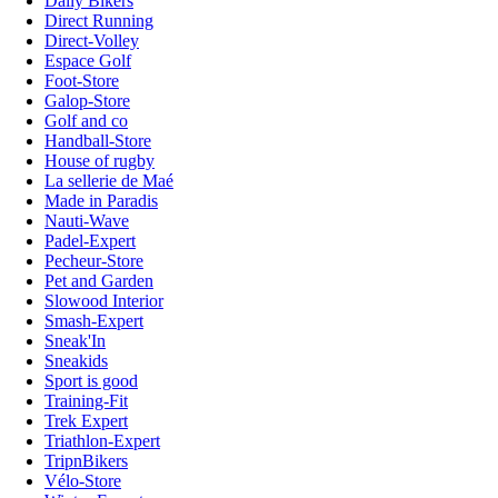
Daily Bikers
Direct Running
Direct-Volley
Espace Golf
Foot-Store
Galop-Store
Golf and co
Handball-Store
House of rugby
La sellerie de Maé
Made in Paradis
Nauti-Wave
Padel-Expert
Pecheur-Store
Pet and Garden
Slowood Interior
Smash-Expert
Sneak'In
Sneakids
Sport is good
Training-Fit
Trek Expert
Triathlon-Expert
TripnBikers
Vélo-Store