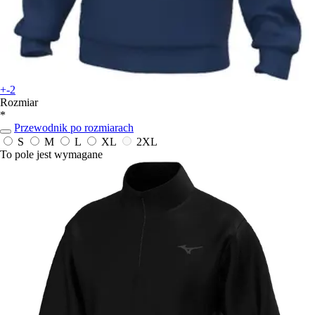
+-2
Rozmiar
*
Przewodnik po rozmiarach
S
M
L
XL
2XL
To pole jest wymagane