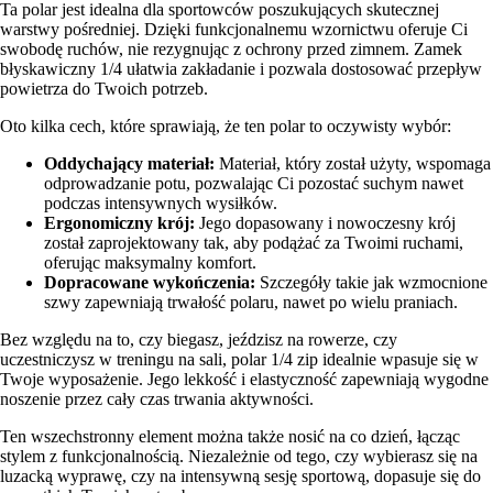
Ta polar jest idealna dla sportowców poszukujących skutecznej
warstwy pośredniej. Dzięki funkcjonalnemu wzornictwu oferuje Ci
swobodę ruchów, nie rezygnując z ochrony przed zimnem. Zamek
błyskawiczny 1/4 ułatwia zakładanie i pozwala dostosować przepływ
powietrza do Twoich potrzeb.
Oto kilka cech, które sprawiają, że ten polar to oczywisty wybór:
Oddychający materiał:
Materiał, który został użyty, wspomaga
odprowadzanie potu, pozwalając Ci pozostać suchym nawet
podczas intensywnych wysiłków.
Ergonomiczny krój:
Jego dopasowany i nowoczesny krój
został zaprojektowany tak, aby podążać za Twoimi ruchami,
oferując maksymalny komfort.
Dopracowane wykończenia:
Szczegóły takie jak wzmocnione
szwy zapewniają trwałość polaru, nawet po wielu praniach.
Bez względu na to, czy biegasz, jeździsz na rowerze, czy
uczestniczysz w treningu na sali, polar 1/4 zip idealnie wpasuje się w
Twoje wyposażenie. Jego lekkość i elastyczność zapewniają wygodne
noszenie przez cały czas trwania aktywności.
Ten wszechstronny element można także nosić na co dzień, łącząc
stylem z funkcjonalnością. Niezależnie od tego, czy wybierasz się na
luzacką wyprawę, czy na intensywną sesję sportową, dopasuje się do