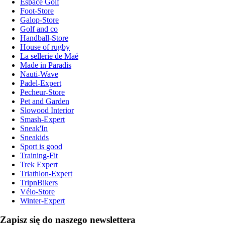
Espace Golf
Foot-Store
Galop-Store
Golf and co
Handball-Store
House of rugby
La sellerie de Maé
Made in Paradis
Nauti-Wave
Padel-Expert
Pecheur-Store
Pet and Garden
Slowood Interior
Smash-Expert
Sneak'In
Sneakids
Sport is good
Training-Fit
Trek Expert
Triathlon-Expert
TripnBikers
Vélo-Store
Winter-Expert
Zapisz się do naszego newslettera