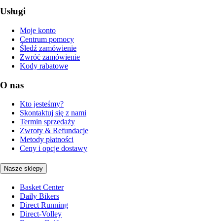
Usługi
Moje konto
Centrum pomocy
Śledź zamówienie
Zwróć zamówienie
Kody rabatowe
O nas
Kto jesteśmy?
Skontaktuj się z nami
Termin sprzedaży
Zwroty & Refundacje
Metody płatności
Ceny i opcje dostawy
Nasze sklepy
Basket Center
Daily Bikers
Direct Running
Direct-Volley