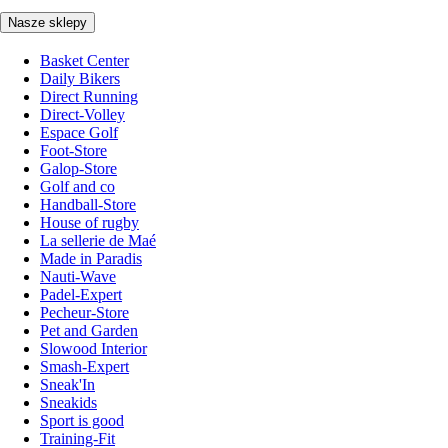
Nasze sklepy
Basket Center
Daily Bikers
Direct Running
Direct-Volley
Espace Golf
Foot-Store
Galop-Store
Golf and co
Handball-Store
House of rugby
La sellerie de Maé
Made in Paradis
Nauti-Wave
Padel-Expert
Pecheur-Store
Pet and Garden
Slowood Interior
Smash-Expert
Sneak'In
Sneakids
Sport is good
Training-Fit