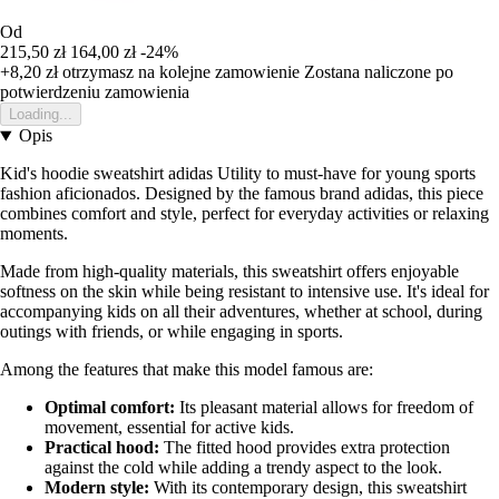
Od
215,50 zł
164,00 zł
-24%
+8,20 zł
otrzymasz na kolejne zamowienie
Zostana naliczone po
potwierdzeniu zamowienia
Loading...
Opis
Kid's hoodie sweatshirt adidas Utility to must-have for young sports
fashion aficionados. Designed by the famous brand adidas, this piece
combines comfort and style, perfect for everyday activities or relaxing
moments.
Made from high-quality materials, this sweatshirt offers enjoyable
softness on the skin while being resistant to intensive use. It's ideal for
accompanying kids on all their adventures, whether at school, during
outings with friends, or while engaging in sports.
Among the features that make this model famous are:
Optimal comfort:
Its pleasant material allows for freedom of
movement, essential for active kids.
Practical hood:
The fitted hood provides extra protection
against the cold while adding a trendy aspect to the look.
Modern style:
With its contemporary design, this sweatshirt