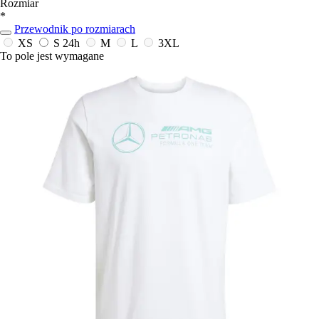
Rozmiar
*
Przewodnik po rozmiarach
XS
S
24h
M
L
3XL
To pole jest wymagane