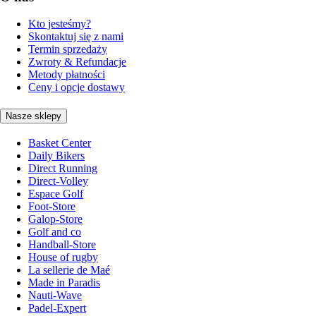
Kto jesteśmy?
Skontaktuj się z nami
Termin sprzedaży
Zwroty & Refundacje
Metody płatności
Ceny i opcje dostawy
Nasze sklepy
Basket Center
Daily Bikers
Direct Running
Direct-Volley
Espace Golf
Foot-Store
Galop-Store
Golf and co
Handball-Store
House of rugby
La sellerie de Maé
Made in Paradis
Nauti-Wave
Padel-Expert