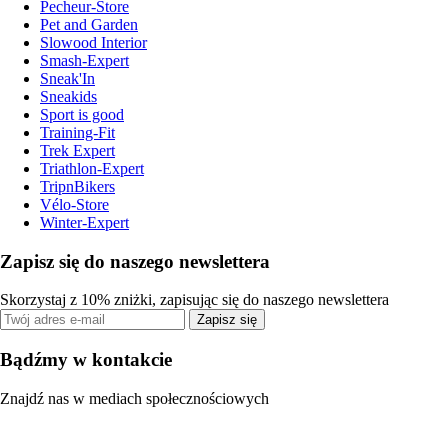
Pecheur-Store
Pet and Garden
Slowood Interior
Smash-Expert
Sneak'In
Sneakids
Sport is good
Training-Fit
Trek Expert
Triathlon-Expert
TripnBikers
Vélo-Store
Winter-Expert
Zapisz się do naszego newslettera
Skorzystaj z 10% zniżki, zapisując się do naszego newslettera
Zapisz się
Bądźmy w kontakcie
Znajdź nas w mediach społecznościowych