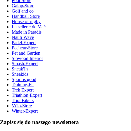
Foot-Store
Galop-Store
Golf and co
Handball-Store
House of rugby
La sellerie de Maé
Made in Paradis
Nauti-Wave
Padel-Expert
Pecheur-Store
Pet and Garden
Slowood Interior
Smash-Expert
Sneak'In
Sneakids
Sport is good
Training-Fit
Trek Expert
Triathlon-Expert
TripnBikers
Vélo-Store
Winter-Expert
Zapisz się do naszego newslettera