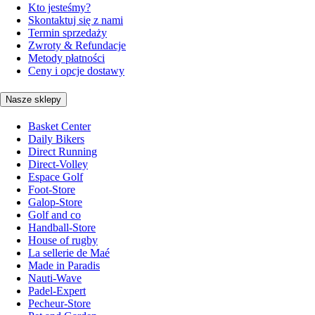
Kto jesteśmy?
Skontaktuj się z nami
Termin sprzedaży
Zwroty & Refundacje
Metody płatności
Ceny i opcje dostawy
Nasze sklepy
Basket Center
Daily Bikers
Direct Running
Direct-Volley
Espace Golf
Foot-Store
Galop-Store
Golf and co
Handball-Store
House of rugby
La sellerie de Maé
Made in Paradis
Nauti-Wave
Padel-Expert
Pecheur-Store