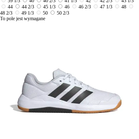
39 1/3
40
40 2/3
41 1/3
42
42 2/3
43 1/3
44
44 2/3
45 1/3
46
46 2/3
47 1/3
48
48 2/3
49 1/3
50
50 2/3
To pole jest wymagane