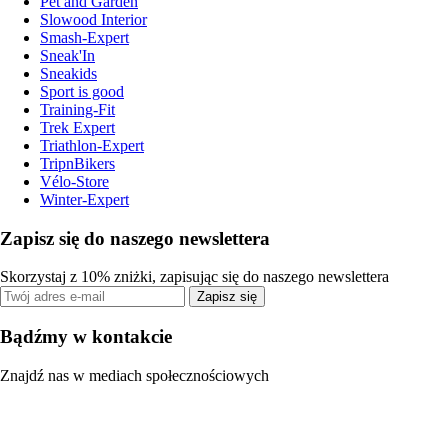
Pet and Garden
Slowood Interior
Smash-Expert
Sneak'In
Sneakids
Sport is good
Training-Fit
Trek Expert
Triathlon-Expert
TripnBikers
Vélo-Store
Winter-Expert
Zapisz się do naszego newslettera
Skorzystaj z 10% zniżki, zapisując się do naszego newslettera
Zapisz się
Bądźmy w kontakcie
Znajdź nas w mediach społecznościowych