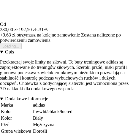
Od
280,00 zł
192,50 zł
-31%
+9,63 zł
otrzymasz na kolejne zamowienie
Zostana naliczone po
potwierdzeniu zamowienia
Loading...
Opis
Przekraczaj swoje limity na siłowni. Te buty treningowe adidas są
zaprojektowane do treningów siłowych. Szeroki przód, niski profil i
gumowa podeszwa z wielokierunkowym bieżnikiem pozwalają na
stabilność i kontrolę podczas wybuchowych ruchów i dużych
obciążeń. Cholewka z oddychającej siateczki jest wzmocniona przez
3D nakładki dla dodatkowego wsparcia.
Dodatkowe informacje
Marka
adidas
Kolor
ftwwht/cblack/lucred
Kolor
Biały
Płeć
Mężczyzna
Grupa wiekowa
Dorośli