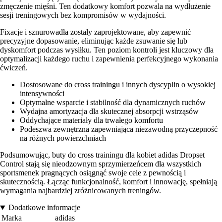
zmęczenie mięśni. Ten dodatkowy komfort pozwala na wydłużenie
sesji treningowych bez kompromisów w wydajności.
Fixacje i sznurowadła zostały zaprojektowane, aby zapewnić
precyzyjne dopasowanie, eliminując każde zsuwanie się lub
dyskomfort podczas wysiłku. Ten poziom kontroli jest kluczowy dla
optymalizacji każdego ruchu i zapewnienia perfekcyjnego wykonania
ćwiczeń.
Dostosowane do cross trainingu i innych dyscyplin o wysokiej
intensywności
Optymalne wsparcie i stabilność dla dynamicznych ruchów
Wydajna amortyzacja dla skutecznej absorpcji wstrząsów
Oddychające materiały dla trwałego komfortu
Podeszwa zewnętrzna zapewniająca niezawodną przyczepność
na różnych powierzchniach
Podsumowując, buty do cross trainingu dla kobiet adidas Dropset
Control stają się nieodzownym sprzymierzeńcem dla wszystkich
sportsmenek pragnących osiągnąć swoje cele z pewnością i
skutecznością. Łącząc funkcjonalność, komfort i innowację, spełniają
wymagania najbardziej zróżnicowanych treningów.
Dodatkowe informacje
Marka
adidas