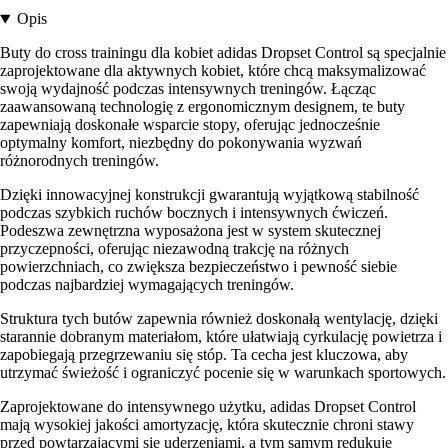
Opis
Buty do cross trainingu dla kobiet adidas Dropset Control są specjalnie
zaprojektowane dla aktywnych kobiet, które chcą maksymalizować
swoją wydajność podczas intensywnych treningów. Łącząc
zaawansowaną technologię z ergonomicznym designem, te buty
zapewniają doskonałe wsparcie stopy, oferując jednocześnie
optymalny komfort, niezbędny do pokonywania wyzwań
różnorodnych treningów.
Dzięki innowacyjnej konstrukcji gwarantują wyjątkową stabilność
podczas szybkich ruchów bocznych i intensywnych ćwiczeń.
Podeszwa zewnętrzna wyposażona jest w system skutecznej
przyczepności, oferując niezawodną trakcję na różnych
powierzchniach, co zwiększa bezpieczeństwo i pewność siebie
podczas najbardziej wymagających treningów.
Struktura tych butów zapewnia również doskonałą wentylację, dzięki
starannie dobranym materiałom, które ułatwiają cyrkulację powietrza i
zapobiegają przegrzewaniu się stóp. Ta cecha jest kluczowa, aby
utrzymać świeżość i ograniczyć pocenie się w warunkach sportowych.
Zaprojektowane do intensywnego użytku, adidas Dropset Control
mają wysokiej jakości amortyzację, która skutecznie chroni stawy
przed powtarzającymi się uderzeniami, a tym samym redukuje