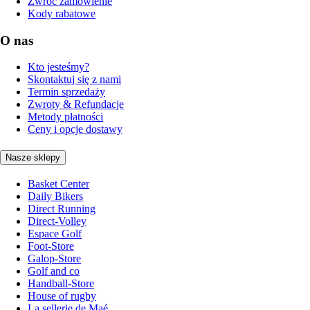
Zwróć zamówienie
Kody rabatowe
O nas
Kto jesteśmy?
Skontaktuj się z nami
Termin sprzedaży
Zwroty & Refundacje
Metody płatności
Ceny i opcje dostawy
Nasze sklepy
Basket Center
Daily Bikers
Direct Running
Direct-Volley
Espace Golf
Foot-Store
Galop-Store
Golf and co
Handball-Store
House of rugby
La sellerie de Maé