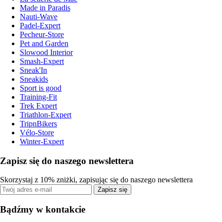
Made in Paradis
Nauti-Wave
Padel-Expert
Pecheur-Store
Pet and Garden
Slowood Interior
Smash-Expert
Sneak'In
Sneakids
Sport is good
Training-Fit
Trek Expert
Triathlon-Expert
TripnBikers
Vélo-Store
Winter-Expert
Zapisz się do naszego newslettera
Skorzystaj z 10% zniżki, zapisując się do naszego newslettera
Zapisz się
Bądźmy w kontakcie