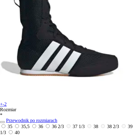
+-2
Rozmiar
*
Przewodnik po rozmiarach
35
35,5
36
36 2/3
37 1/3
38
38 2/3
39
1/3
40