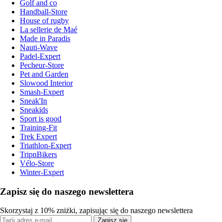
Golf and co
Handball-Store
House of rugby
La sellerie de Maé
Made in Paradis
Nauti-Wave
Padel-Expert
Pecheur-Store
Pet and Garden
Slowood Interior
Smash-Expert
Sneak'In
Sneakids
Sport is good
Training-Fit
Trek Expert
Triathlon-Expert
TripnBikers
Vélo-Store
Winter-Expert
Zapisz się do naszego newslettera
Skorzystaj z 10% zniżki, zapisując się do naszego newslettera
Zapisz się