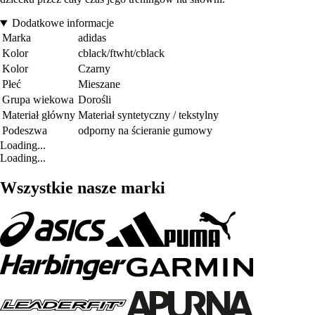
Dodatkowe informacje
Marka
adidas
Kolor
cblack/ftwht/cblack
Kolor
Czarny
Płeć
Mieszane
Grupa wiekowa
Dorośli
Materiał główny
Materiał syntetyczny / tekstylny
Podeszwa
odporny na ścieranie gumowy
Loading...
Loading...
Wszystkie nasze marki