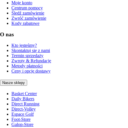
Moje konto
Centrum pomocy
Śledź zamówienie
Zwróć zamówienie
Kody rabatowe
O nas
Kto jesteśmy?
Skontaktuj się z nami
Termin sprzedaży
Zwroty & Refundacje
Metody płatności
Ceny i opcje dostawy
Nasze sklepy
Basket Center
Daily Bikers
Direct Running
Direct-Volley
Espace Golf
Foot-Store
Galop-Store