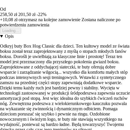
Od
258,50 zł
201,50 zł
-22%
+10,08 zł
otrzymasz na kolejne zamowienie
Zostana naliczone po
potwierdzeniu zamowienia
Loading...
Opis
Odkryj buty Box Hog Classic dla dzieci. Ten kultowy model ze świata
boksu został teraz zaprojektowany z myślą o stopach młodych fanów
boksu. Dorośli je uwielbiają za klasyczne linie i prostotę! Teraz ten
model jest przeznaczony dla przyszłego pokolenia gwiazd boksu.
Zaprojektowane z oddychającej siateczki, te buty oferują dobre
wsparcie i zarządzanie wilgocią... wszystko dla komfortu małych stóp
podczas intensywnych sesji treningowych. Wstawki z syntetycznego
zamszu na przedniej części stopy zapewniają dodatkowe wsparcie.
Dzięki temu każdy ruch jest bardziej pewny i stabilny. Wycięta w
technologii zastosowanej w produkcji śródpodeszwa zapewnia uczucie
amortyzacji pod stopą. Jest więc idealna do szybkich ćwiczeń ruchów
nóg. Zewnętrzna podeszwa z wielokierunkowego kauczuku pozwala
na wykazanie się zwinnością i dynamicznym odbiciem. Pomaga
dzieciom poruszać się szybko i pewnie na ringu. Ozdobione
nowoczesnym i świeżym logo, te buty nie stawiają wszystkiego na
wydajność, ponieważ są bardzo ładne. Będą towarzyszyć Twojemu
dziecku przez cały czas jego treningów na siłowni.