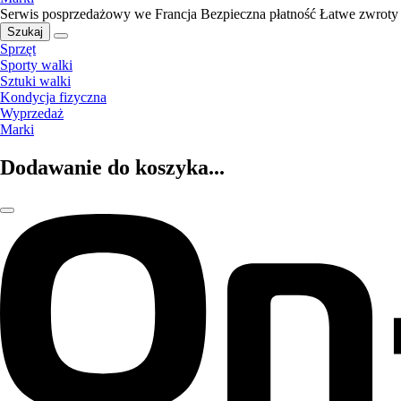
Serwis posprzedażowy we Francja
Bezpieczna płatność
Łatwe zwroty
Szukaj
Sprzęt
Sporty walki
Sztuki walki
Kondycja fizyczna
Wyprzedaż
Marki
Dodawanie do koszyka...