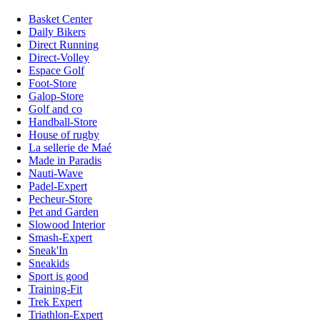
Basket Center
Daily Bikers
Direct Running
Direct-Volley
Espace Golf
Foot-Store
Galop-Store
Golf and co
Handball-Store
House of rugby
La sellerie de Maé
Made in Paradis
Nauti-Wave
Padel-Expert
Pecheur-Store
Pet and Garden
Slowood Interior
Smash-Expert
Sneak'In
Sneakids
Sport is good
Training-Fit
Trek Expert
Triathlon-Expert