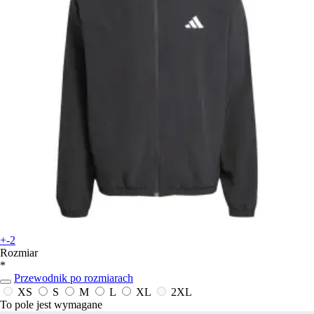
+-2
Rozmiar
*
Przewodnik po rozmiarach
XS
S
M
L
XL
2XL
To pole jest wymagane