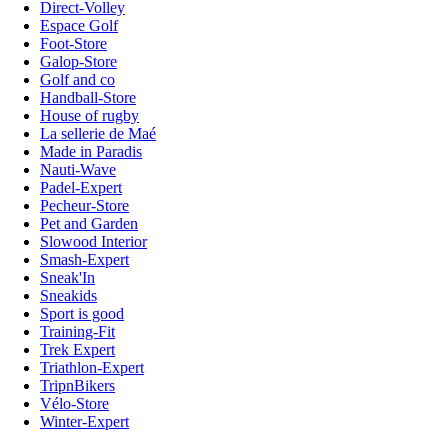
Direct-Volley
Espace Golf
Foot-Store
Galop-Store
Golf and co
Handball-Store
House of rugby
La sellerie de Maé
Made in Paradis
Nauti-Wave
Padel-Expert
Pecheur-Store
Pet and Garden
Slowood Interior
Smash-Expert
Sneak'In
Sneakids
Sport is good
Training-Fit
Trek Expert
Triathlon-Expert
TripnBikers
Vélo-Store
Winter-Expert