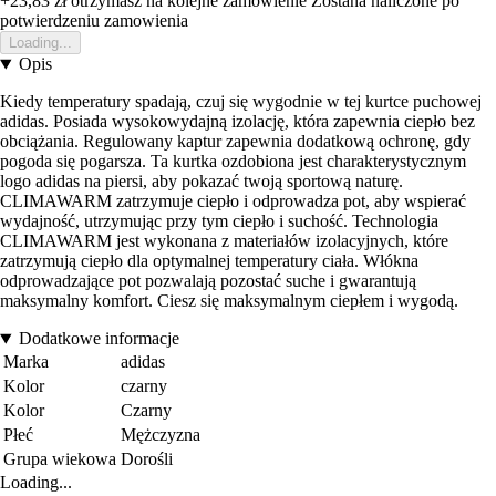
+23,83 zł
otrzymasz na kolejne zamowienie
Zostana naliczone po
potwierdzeniu zamowienia
Loading...
Opis
Kiedy temperatury spadają, czuj się wygodnie w tej kurtce puchowej
adidas. Posiada wysokowydajną izolację, która zapewnia ciepło bez
obciążania. Regulowany kaptur zapewnia dodatkową ochronę, gdy
pogoda się pogarsza. Ta kurtka ozdobiona jest charakterystycznym
logo adidas na piersi, aby pokazać twoją sportową naturę.
CLIMAWARM zatrzymuje ciepło i odprowadza pot, aby wspierać
wydajność, utrzymując przy tym ciepło i suchość. Technologia
CLIMAWARM jest wykonana z materiałów izolacyjnych, które
zatrzymują ciepło dla optymalnej temperatury ciała. Włókna
odprowadzające pot pozwalają pozostać suche i gwarantują
maksymalny komfort. Ciesz się maksymalnym ciepłem i wygodą.
Dodatkowe informacje
Marka
adidas
Kolor
czarny
Kolor
Czarny
Płeć
Mężczyzna
Grupa wiekowa
Dorośli
Loading...