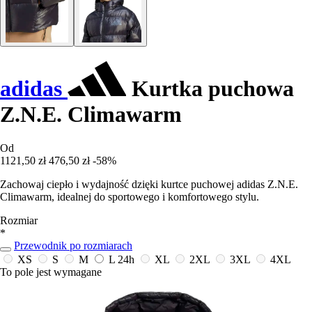
adidas
Kurtka puchowa
Z.N.E. Climawarm
Od
1121,50 zł
476,50 zł
-58%
Zachowaj ciepło i wydajność dzięki kurtce puchowej adidas Z.N.E.
Climawarm, idealnej do sportowego i komfortowego stylu.
Rozmiar
*
Przewodnik po rozmiarach
XS
S
M
L
24h
XL
2XL
3XL
4XL
To pole jest wymagane