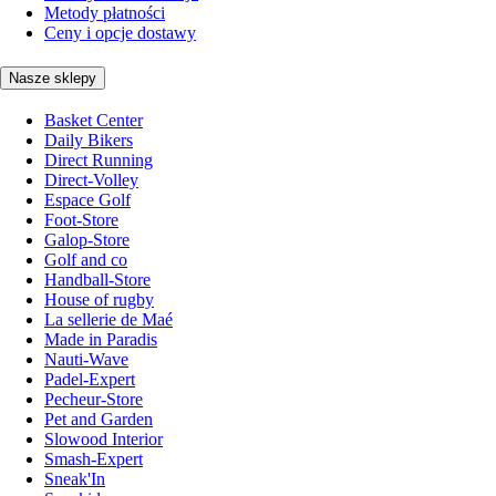
Metody płatności
Ceny i opcje dostawy
Nasze sklepy
Basket Center
Daily Bikers
Direct Running
Direct-Volley
Espace Golf
Foot-Store
Galop-Store
Golf and co
Handball-Store
House of rugby
La sellerie de Maé
Made in Paradis
Nauti-Wave
Padel-Expert
Pecheur-Store
Pet and Garden
Slowood Interior
Smash-Expert
Sneak'In