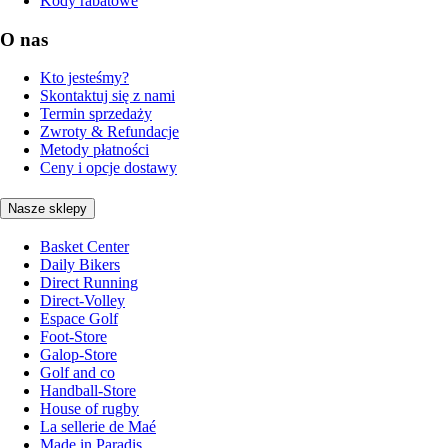
Kody rabatowe
O nas
Kto jesteśmy?
Skontaktuj się z nami
Termin sprzedaży
Zwroty & Refundacje
Metody płatności
Ceny i opcje dostawy
Nasze sklepy
Basket Center
Daily Bikers
Direct Running
Direct-Volley
Espace Golf
Foot-Store
Galop-Store
Golf and co
Handball-Store
House of rugby
La sellerie de Maé
Made in Paradis