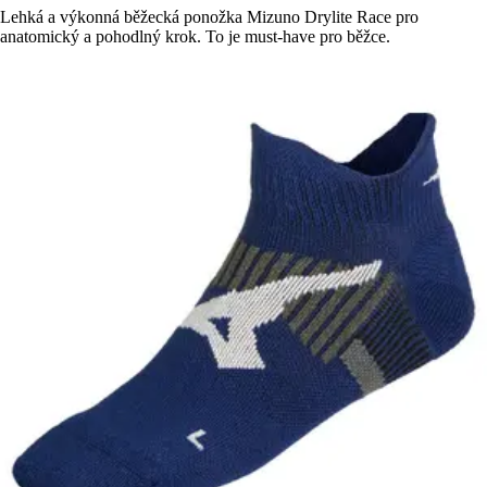
Lehká a výkonná běžecká ponožka Mizuno Drylite Race pro
anatomický a pohodlný krok. To je must-have pro běžce.