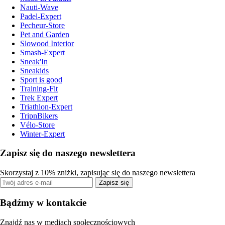
Nauti-Wave
Padel-Expert
Pecheur-Store
Pet and Garden
Slowood Interior
Smash-Expert
Sneak'In
Sneakids
Sport is good
Training-Fit
Trek Expert
Triathlon-Expert
TripnBikers
Vélo-Store
Winter-Expert
Zapisz się do naszego newslettera
Skorzystaj z 10% zniżki, zapisując się do naszego newslettera
Zapisz się
Bądźmy w kontakcie
Znajdź nas w mediach społecznościowych