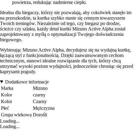
powietrza, redukując nadmierne ciepło.
Idealna dla biegaczy, którzy nie pozwalają, aby cokolwiek stanęło im
na przeszkodzie, ta kurtka szybko stanie się cennym towarzyszem
Twoich treningów. Niezależnie od tego, czy biegasz po drodze,
ścieżce czy szlaku, każdy detal kurtki Mizuno Active Alpha został
zaprojektowany z myślą o optymalizacji Twojego doświadczenia
biegowego.
Wybierając Mizuno Active Alpha, decydujesz się na wydajną kurtkę,
łączącą styl z funkcjonalnością. Dzięki zaawansowanym cechom
technicznym, stanowi idealne rozwiązanie dla tych, którzy chcą
utrzymać wysoki poziom wydajności, jednocześnie chroniąc się przed
kaprysami pogody.
Dodatkowe informacje
Marka
Mizuno
Kolor
czarny
Kolor
Czarny
Płeć
Mężczyzna
Grupa wiekowa
Dorośli
Loading...
Loading...