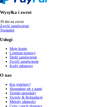
Wysyłka i zwrot
30 dni na zwrot
Zwróć zamówienie
Trustpilot
Usługi
Moje konto
Centrum pomocy
Śledź zamówienie
Zwróć zamówienie
Kody rabatowe
O nas
Kto jesteśmy?
Skontaktuj się z nami
Termin sprzedaży
Zwroty & Refundacje
Metody płatności
Ceny i opcje dostawy