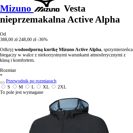
Mizuno
Vesta
nieprzemakalna Active Alpha
Od
388,00 zł
248,00 zł
-36%
Odkryj
wodoodporną kurtkę Mizuno Active Alpha
, sprzymierzeńca
biegaczy w walce z niekorzystnymi warunkami atmosferycznymi z
klasą i komfortem.
Rozmiar
*
Przewodnik po rozmiarach
S
M
L
XL
2XL
To pole jest wymagane