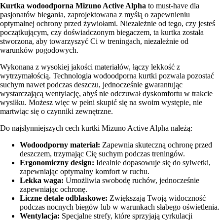
Kurtka wodoodporna Mizuno Active Alpha
to must-have dla
pasjonatów biegania, zaprojektowana z myślą o zapewnieniu
optymalnej ochrony przed żywiołami. Niezależnie od tego, czy jesteś
początkującym, czy doświadczonym biegaczem, ta kurtka została
stworzona, aby towarzyszyć Ci w treningach, niezależnie od
warunków pogodowych.
Wykonana z wysokiej jakości materiałów, łączy lekkość z
wytrzymałością. Technologia wodoodporna kurtki pozwala pozostać
suchym nawet podczas deszczu, jednocześnie gwarantując
wystarczającą wentylację, abyś nie odczuwał dyskomfortu w trakcie
wysiłku. Możesz więc w pełni skupić się na swoim występie, nie
martwiąc się o czynniki zewnętrzne.
Do najsłynniejszych cech kurtki Mizuno Active Alpha należą:
Wodoodporny materiał:
Zapewnia skuteczną ochronę przed
deszczem, trzymając Cię suchym podczas treningów.
Ergonomiczny design:
Idealnie dopasowuje się do sylwetki,
zapewniając optymalny komfort w ruchu.
Lekka waga:
Umożliwia swobodę ruchów, jednocześnie
zapewniając ochronę.
Liczne detale odblaskowe:
Zwiększają Twoją widoczność
podczas nocnych biegów lub w warunkach słabego oświetlenia.
Wentylacja:
Specjalne strefy, które sprzyjają cyrkulacji