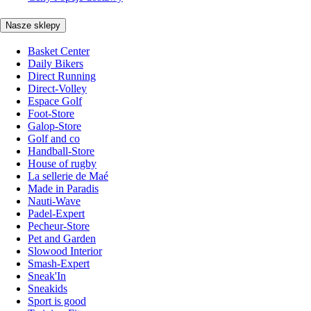
Nasze sklepy
Basket Center
Daily Bikers
Direct Running
Direct-Volley
Espace Golf
Foot-Store
Galop-Store
Golf and co
Handball-Store
House of rugby
La sellerie de Maé
Made in Paradis
Nauti-Wave
Padel-Expert
Pecheur-Store
Pet and Garden
Slowood Interior
Smash-Expert
Sneak'In
Sneakids
Sport is good