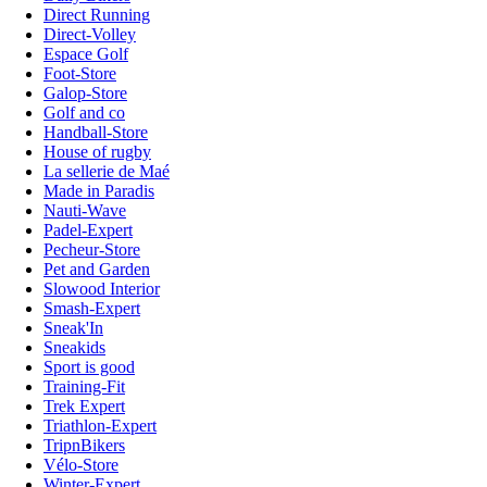
Direct Running
Direct-Volley
Espace Golf
Foot-Store
Galop-Store
Golf and co
Handball-Store
House of rugby
La sellerie de Maé
Made in Paradis
Nauti-Wave
Padel-Expert
Pecheur-Store
Pet and Garden
Slowood Interior
Smash-Expert
Sneak'In
Sneakids
Sport is good
Training-Fit
Trek Expert
Triathlon-Expert
TripnBikers
Vélo-Store
Winter-Expert