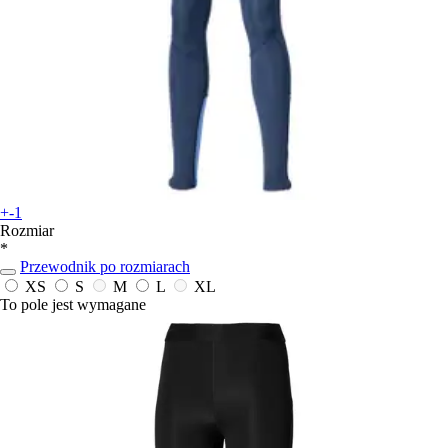
+-1
Rozmiar
*
Przewodnik po rozmiarach
XS
S
M
L
XL
To pole jest wymagane