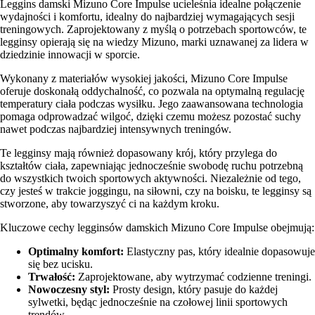
Leggins damski Mizuno Core Impulse ucieleśnia idealne połączenie
wydajności i komfortu, idealny do najbardziej wymagających sesji
treningowych. Zaprojektowany z myślą o potrzebach sportowców, te
legginsy opierają się na wiedzy Mizuno, marki uznawanej za lidera w
dziedzinie innowacji w sporcie.
Wykonany z materiałów wysokiej jakości, Mizuno Core Impulse
oferuje doskonałą oddychalność, co pozwala na optymalną regulację
temperatury ciała podczas wysiłku. Jego zaawansowana technologia
pomaga odprowadzać wilgoć, dzięki czemu możesz pozostać suchy
nawet podczas najbardziej intensywnych treningów.
Te legginsy mają również dopasowany krój, który przylega do
kształtów ciała, zapewniając jednocześnie swobodę ruchu potrzebną
do wszystkich twoich sportowych aktywności. Niezależnie od tego,
czy jesteś w trakcie joggingu, na siłowni, czy na boisku, te legginsy są
stworzone, aby towarzyszyć ci na każdym kroku.
Kluczowe cechy legginsów damskich Mizuno Core Impulse obejmują:
Optimalny komfort:
Elastyczny pas, który idealnie dopasowuje
się bez ucisku.
Trwałość:
Zaprojektowane, aby wytrzymać codzienne treningi.
Nowoczesny styl:
Prosty design, który pasuje do każdej
sylwetki, będąc jednocześnie na czołowej linii sportowych
trendów.