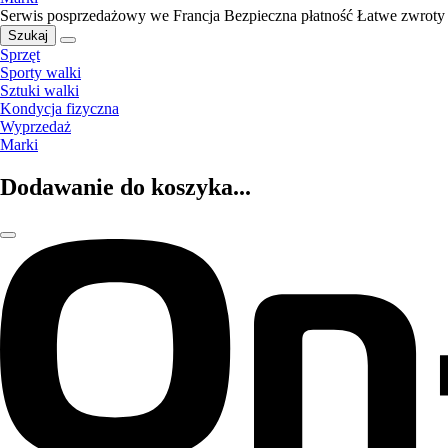
Serwis posprzedażowy we Francja
Bezpieczna płatność
Łatwe zwroty
Szukaj
Sprzęt
Sporty walki
Sztuki walki
Kondycja fizyczna
Wyprzedaż
Marki
Dodawanie do koszyka...