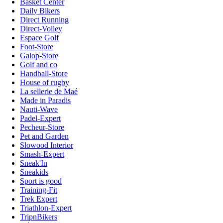
Basket Center
Daily Bikers
Direct Running
Direct-Volley
Espace Golf
Foot-Store
Galop-Store
Golf and co
Handball-Store
House of rugby
La sellerie de Maé
Made in Paradis
Nauti-Wave
Padel-Expert
Pecheur-Store
Pet and Garden
Slowood Interior
Smash-Expert
Sneak'In
Sneakids
Sport is good
Training-Fit
Trek Expert
Triathlon-Expert
TripnBikers