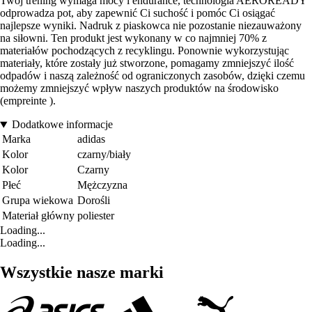
Twój trening wymaga mocy i endurance, technologia AEROREADY
odprowadza pot, aby zapewnić Ci suchość i pomóc Ci osiągać
najlepsze wyniki. Nadruk z piaskowca nie pozostanie niezauważony
na siłowni. Ten produkt jest wykonany w co najmniej 70% z
materiałów pochodzących z recyklingu. Ponownie wykorzystując
materiały, które zostały już stworzone, pomagamy zmniejszyć ilość
odpadów i naszą zależność od ograniczonych zasobów, dzięki czemu
możemy zmniejszyć wpływ naszych produktów na środowisko
(empreinte ).
Dodatkowe informacje
Marka
adidas
Kolor
czarny/biały
Kolor
Czarny
Płeć
Mężczyzna
Grupa wiekowa
Dorośli
Materiał główny
poliester
Loading...
Loading...
Wszystkie nasze marki