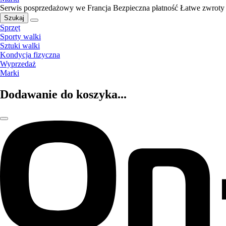
Serwis posprzedażowy we Francja
Bezpieczna płatność
Łatwe zwroty
Szukaj
Sprzęt
Sporty walki
Sztuki walki
Kondycja fizyczna
Wyprzedaż
Marki
Dodawanie do koszyka...