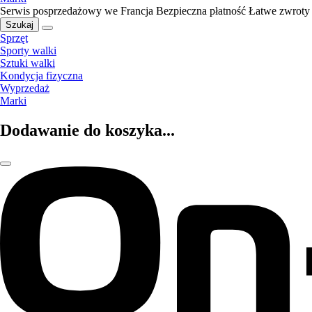
Serwis posprzedażowy we Francja
Bezpieczna płatność
Łatwe zwroty
Szukaj
Sprzęt
Sporty walki
Sztuki walki
Kondycja fizyczna
Wyprzedaż
Marki
Dodawanie do koszyka...