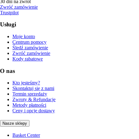
30 dni na zwrot
Zwróć zamówienie
Trustpilot
Usługi
Moje konto
Centrum pomocy
Śledź zamówienie
Zwróć zamówienie
Kody rabatowe
O nas
Kto jesteśmy?
Skontaktuj się z nami
Termin sprzedaży
Zwroty & Refundacje
Metody płatności
Ceny i opcje dostawy
Nasze sklepy
Basket Center