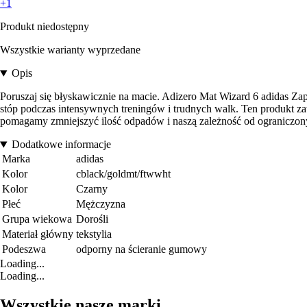
+1
Produkt niedostępny
Wszystkie warianty wyprzedane
Opis
Poruszaj się błyskawicznie na macie. Adizero Mat Wizard 6 adidas Za
stóp podczas intensywnych treningów i trudnych walk. Ten produkt za
pomagamy zmniejszyć ilość odpadów i naszą zależność od ograniczon
Dodatkowe informacje
Marka
adidas
Kolor
cblack/goldmt/ftwwht
Kolor
Czarny
Płeć
Mężczyzna
Grupa wiekowa
Dorośli
Materiał główny
tekstylia
Podeszwa
odporny na ścieranie gumowy
Loading...
Loading...
Wszystkie nasze marki