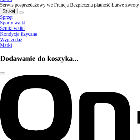
Serwis posprzedażowy we Francja
Bezpieczna płatność
Łatwe zwroty
Szukaj
Sprzęt
Sporty walki
Sztuki walki
Kondycja fizyczna
Wyprzedaż
Marki
Dodawanie do koszyka...