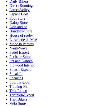
Daily Bikers
Direct Running
Direct-Volley
Espace Golf
Foot-Store
Galop-Store
Golf and co
Handball-Store
House of rugby
La sellerie de Maé
Made in Paradis
Nauti-Wave
Padel-Expert
Pecheur-Store
Pet and Garden
Slowood Interior
Smash-Expert
Sneak'In
Sneakids
Sport is good
Training-Fit
Trek Expert
Triathlon-Expert
TripnBikers
Vélo-Store