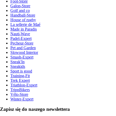
Foot-Store
Galop-Store
Golf and co
Handball-Store
House of rugby
La sellerie de Maé
Made in Paradis
Nauti-Wave
Padel-Expert
Pecheur-Store
Pet and Garden
Slowood Interior
Smash-Expert
Sneak'In
Sneakids
Sport is good
Training-Fit
Trek Expert
Triathlon-Expert
TripnBikers
Vélo-Store
Winter-Expert
Zapisz się do naszego newslettera