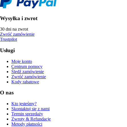
Wysyłka i zwrot
30 dni na zwrot
Zwróć zamówienie
Trustpilot
Usługi
Moje konto
Centrum pomocy
Śledź zamówienie
Zwróć zamówienie
Kody rabatowe
O nas
Kto jesteśmy?
Skontaktuj się z nami
Termin sprzedaży
Zwroty & Refundacje
Metody płatności