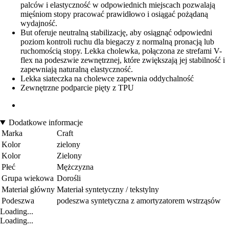
palców i elastyczność w odpowiednich miejscach pozwalają
mięśniom stopy pracować prawidłowo i osiągać pożądaną
wydajność.
But oferuje neutralną stabilizację, aby osiągnąć odpowiedni
poziom kontroli ruchu dla biegaczy z normalną pronacją lub
ruchomością stopy. Lekka cholewka, połączona ze strefami V-
flex na podeszwie zewnętrznej, które zwiększają jej stabilność i
zapewniają naturalną elastyczność.
Lekka siateczka na cholewce zapewnia oddychalność
Zewnętrzne podparcie pięty z TPU
Dodatkowe informacje
Marka
Craft
Kolor
zielony
Kolor
Zielony
Płeć
Mężczyzna
Grupa wiekowa
Dorośli
Materiał główny
Materiał syntetyczny / tekstylny
Podeszwa
podeszwa syntetyczna z amortyzatorem wstrząsów
Loading...
Loading...