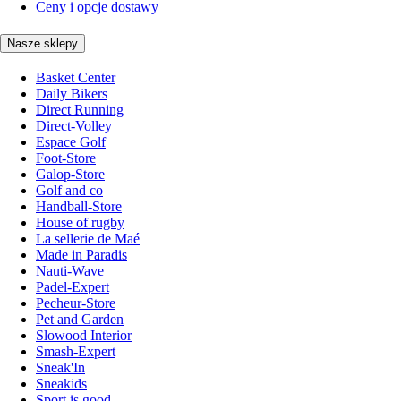
Ceny i opcje dostawy
Nasze sklepy
Basket Center
Daily Bikers
Direct Running
Direct-Volley
Espace Golf
Foot-Store
Galop-Store
Golf and co
Handball-Store
House of rugby
La sellerie de Maé
Made in Paradis
Nauti-Wave
Padel-Expert
Pecheur-Store
Pet and Garden
Slowood Interior
Smash-Expert
Sneak'In
Sneakids
Sport is good