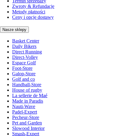
Termin sprzedaży
Zwroty & Refundacje
Metody płatności
Ceny i opcje dostawy
Nasze sklepy
Basket Center
Daily Bikers
Direct Running
Direct-Volley
Espace Golf
Foot-Store
Galop-Store
Golf and co
Handball-Store
House of rugby
La sellerie de Maé
Made in Paradis
Nauti-Wave
Padel-Expert
Pecheur-Store
Pet and Garden
Slowood Interior
Smash-Expert