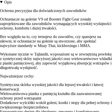
Opis
Ochrona precyzyjna dla doświadczonych zawodników
Ochraniacze na golenie V9 od Booster Fight Gear zostały
zaprojektowane dla zawodników wymagających wysokiej wydajności
ochrony, komfortu i dużej trwałości.
Bez względu na to, czy trenujesz do zawodów, czy sparujesz na
siłowni, te ochraniacze na golenie są stworzone, aby spełniać
najwyższe standardy w Muay Thai, kickboxingu i MMA.
Wykonane ręcznie w Tajlandii, wyposażone są w zewnętrzną powłokę
z syntetycznej skóry najwyższej jakości oraz wielowarstwowe wkładki
z pianki pamięciowej, aby zapewnić wyjątkową absorpcję wstrząsów i
długotrwałą wydajność.
Najważniejsze cechy:
Syntetyczna skórka wysokiej jakości dla lepszej trwałości i łatwej
konserwacji
Wielowarstwowa pianka z pamięcią kształtu dla zaawansowanej
ochrony przed wstrząsami
Dodatkowe wyściółki wokół goleni, kostki i stopy dla pełnej ochrony i
zwiększonego bezpieczeństwa
Ergonomiczny design dla idealnego, pewnego i komfortowego