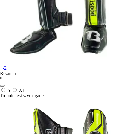
+-2
Rozmiar
*
S
XL
To pole jest wymagane