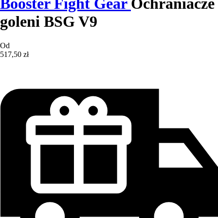
Booster Fight Gear
Ochraniacze
goleni BSG V9
Od
517,50 zł