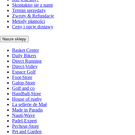
Skontaktuj się z nami
Termin sprzedaży
Zwroty & Refundacje
Metody płatności
Ceny i opcje dostawy
Nasze sklepy
Basket Center
Daily Bikers
Direct Running
Direct-Volley
Espace Golf
Foot-Store
Galop-Store
Golf and co
Handball-Store
House of rugby
La sellerie de Maé
Made in Paradis
Nauti-Wave
Padel-Expert
Pecheur-Store
Pet and Garden