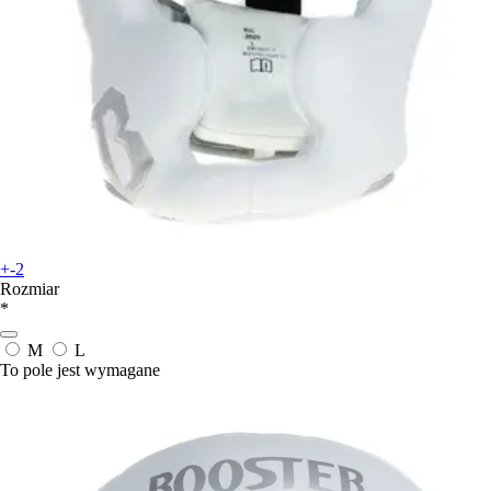
+-2
Rozmiar
*
M
L
To pole jest wymagane