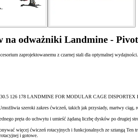
w na odważniki Landmine - Pivo
kcesorium zaprojektowanemu z czarnej stali dla optymalnej wydajności
L l H : 530.5 126 178 LANDMINE FOR MODULAR CAGE DISPORTEX
 Umożliwia szeroki zakres ćwiczeń, takich jak przysiady, martwy ciąg,
ednego pręta do uchwytu i umieść żądaną liczbę dysków po drugiej str
nywać więcej ćwiczeń rotacyjnych i funkcjonalnych ze sztangą Ten tre
otacyjnej i gotowe.