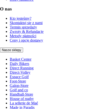
O nas
Kto jesteśmy?
Skontaktuj się z nami
Termin sprzedaży
Zwroty & Refundacje
Metody płatności
Ceny i opcje dostawy
Nasze sklepy
Basket Center
Daily Bikers
Direct Running
Direct-Volley
Espace Golf
Foot-Store
Galop-Store
Golf and co
Handball-Store
House of rugby
La sellerie de Maé
Made in Paradis