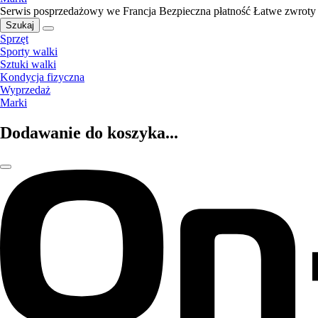
Serwis posprzedażowy we Francja
Bezpieczna płatność
Łatwe zwroty
Szukaj
Sprzęt
Sporty walki
Sztuki walki
Kondycja fizyczna
Wyprzedaż
Marki
Dodawanie do koszyka...