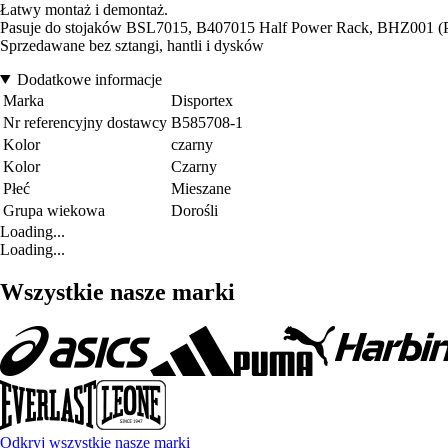
Łatwy montaż i demontaż.
Pasuje do stojaków BSL7015, B407015 Half Power Rack, BHZ001 (Po
Sprzedawane bez sztangi, hantli i dysków
Dodatkowe informacje
Marka
Disportex
Nr referencyjny dostawcy
B585708-1
Kolor
czarny
Kolor
Czarny
Płeć
Mieszane
Grupa wiekowa
Dorośli
Loading...
Loading...
Wszystkie nasze marki
Odkryj wszystkie nasze marki