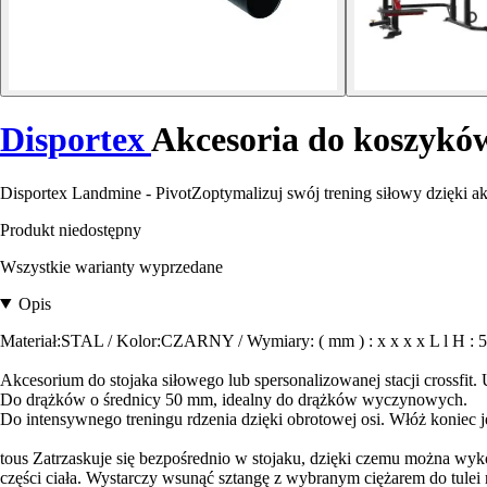
Disportex
Akcesoria do koszykó
Disportex Landmine - PivotZoptymalizuj swój trening siłowy dzięki a
Produkt niedostępny
Wszystkie warianty wyprzedane
Opis
Materiał:STAL / Kolor:CZARNY / Wymiary: ( mm ) : x x x x 
Akcesorium do stojaka siłowego lub spersonalizowanej stacji crossfit.
Do drążków o średnicy 50 mm, idealny do drążków wyczynowych.
Do intensywnego treningu rdzenia dzięki obrotowej osi. Włóż koniec j
tous Zatrzaskuje się bezpośrednio w stojaku, dzięki czemu można wyko
części ciała. Wystarczy wsunąć sztangę z wybranym ciężarem do tulei r