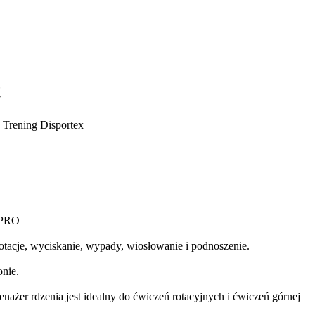
t
. Trening Disportex
 PRO
 rotacje, wyciskanie, wypady, wiosłowanie i podnoszenie.
onie.
nażer rdzenia jest idealny do ćwiczeń rotacyjnych i ćwiczeń górnej