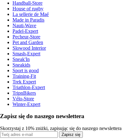
Handball-Store
House of rugby
La sellerie de Maé
Made in Paradis
Nauti-Wave
Padel-Expert
Pecheur-Store
Pet and Garden
Slowood Interior
Smash-Expert
Sneak'In
Sneakids
Sport is good
Training-Fit
Trek Expert
Triathlon-Expert
TripnBikers
Vélo-Store
Winter-Expert
Zapisz się do naszego newslettera
Skorzystaj z 10% zniżki, zapisując się do naszego newslettera
Zapisz się