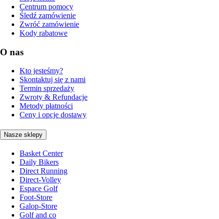
Centrum pomocy
Śledź zamówienie
Zwróć zamówienie
Kody rabatowe
O nas
Kto jesteśmy?
Skontaktuj się z nami
Termin sprzedaży
Zwroty & Refundacje
Metody płatności
Ceny i opcje dostawy
Nasze sklepy
Basket Center
Daily Bikers
Direct Running
Direct-Volley
Espace Golf
Foot-Store
Galop-Store
Golf and co