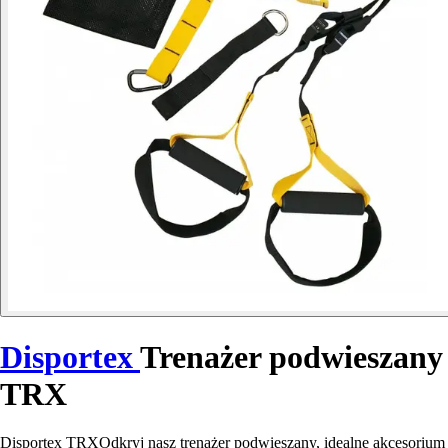
Disportex
Trenażer podwieszany
TRX
Disportex TRXOdkryj nasz trenażer podwieszany, idealne akcesorium