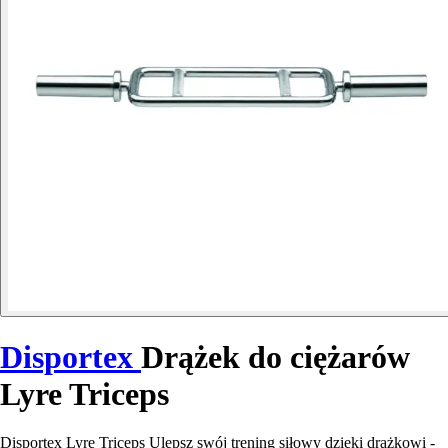
Disportex
Drążek do ciężarów
Lyre Triceps
Disportex Lyre Triceps Ulepsz swój trening siłowy dzięki drążkowi -