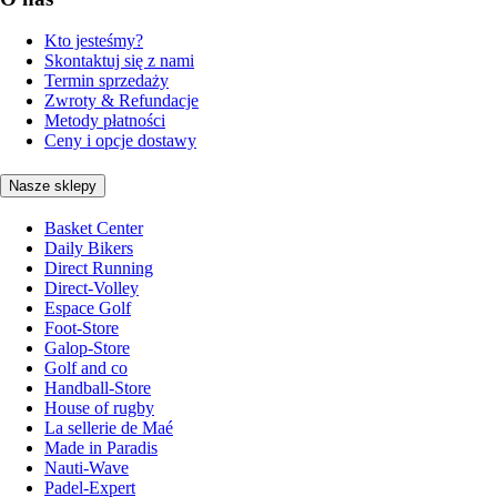
Kto jesteśmy?
Skontaktuj się z nami
Termin sprzedaży
Zwroty & Refundacje
Metody płatności
Ceny i opcje dostawy
Nasze sklepy
Basket Center
Daily Bikers
Direct Running
Direct-Volley
Espace Golf
Foot-Store
Galop-Store
Golf and co
Handball-Store
House of rugby
La sellerie de Maé
Made in Paradis
Nauti-Wave
Padel-Expert