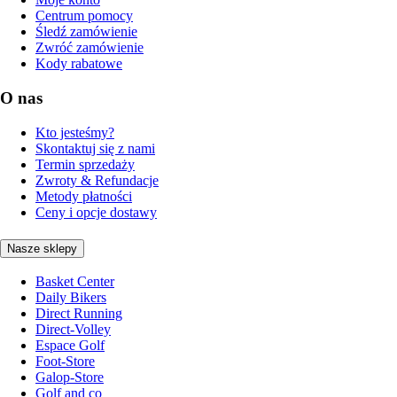
Centrum pomocy
Śledź zamówienie
Zwróć zamówienie
Kody rabatowe
O nas
Kto jesteśmy?
Skontaktuj się z nami
Termin sprzedaży
Zwroty & Refundacje
Metody płatności
Ceny i opcje dostawy
Nasze sklepy
Basket Center
Daily Bikers
Direct Running
Direct-Volley
Espace Golf
Foot-Store
Galop-Store
Golf and co