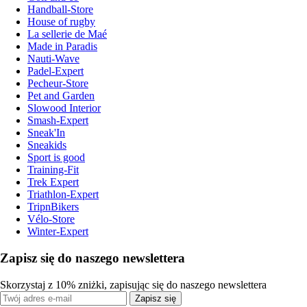
Handball-Store
House of rugby
La sellerie de Maé
Made in Paradis
Nauti-Wave
Padel-Expert
Pecheur-Store
Pet and Garden
Slowood Interior
Smash-Expert
Sneak'In
Sneakids
Sport is good
Training-Fit
Trek Expert
Triathlon-Expert
TripnBikers
Vélo-Store
Winter-Expert
Zapisz się do naszego newslettera
Skorzystaj z 10% zniżki, zapisując się do naszego newslettera
Zapisz się