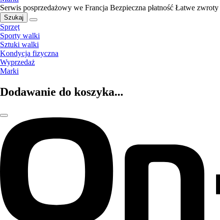
Serwis posprzedażowy we Francja
Bezpieczna płatność
Łatwe zwroty
Szukaj
Sprzęt
Sporty walki
Sztuki walki
Kondycja fizyczna
Wyprzedaż
Marki
Dodawanie do koszyka...