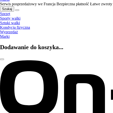
Serwis posprzedażowy we Francja
Bezpieczna płatność
Łatwe zwroty
Szukaj
Sprzęt
Sporty walki
Sztuki walki
Kondycja fizyczna
Wyprzedaż
Marki
Dodawanie do koszyka...