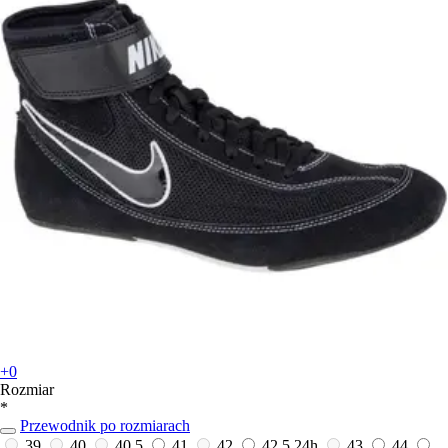
+0
Rozmiar
*
Przewodnik po rozmiarach
39
40
40,5
41
42
42,5
24h
43
44