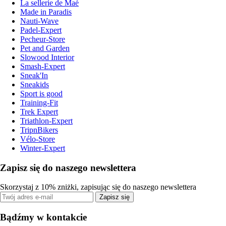
La sellerie de Maé
Made in Paradis
Nauti-Wave
Padel-Expert
Pecheur-Store
Pet and Garden
Slowood Interior
Smash-Expert
Sneak'In
Sneakids
Sport is good
Training-Fit
Trek Expert
Triathlon-Expert
TripnBikers
Vélo-Store
Winter-Expert
Zapisz się do naszego newslettera
Skorzystaj z 10% zniżki, zapisując się do naszego newslettera
Zapisz się
Bądźmy w kontakcie