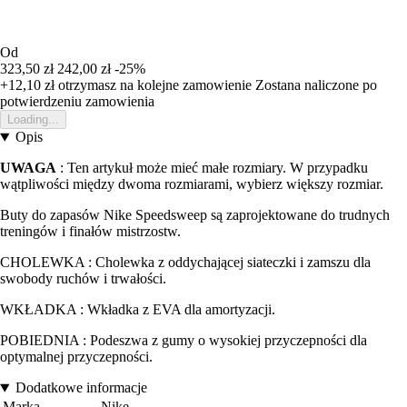
Od
323,50 zł
242,00 zł
-25%
+12,10 zł
otrzymasz na kolejne zamowienie
Zostana naliczone po
potwierdzeniu zamowienia
Loading...
Opis
UWAGA
: Ten artykuł może mieć małe rozmiary. W przypadku
wątpliwości między dwoma rozmiarami, wybierz większy rozmiar.
Buty do zapasów Nike Speedsweep są zaprojektowane do trudnych
treningów i finałów mistrzostw.
CHOLEWKA : Cholewka z oddychającej siateczki i zamszu dla
swobody ruchów i trwałości.
WKŁADKA : Wkładka z EVA dla amortyzacji.
POBIEDNIA : Podeszwa z gumy o wysokiej przyczepności dla
optymalnej przyczepności.
Dodatkowe informacje
Marka
Nike