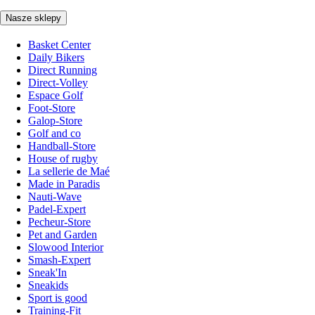
Nasze sklepy
Basket Center
Daily Bikers
Direct Running
Direct-Volley
Espace Golf
Foot-Store
Galop-Store
Golf and co
Handball-Store
House of rugby
La sellerie de Maé
Made in Paradis
Nauti-Wave
Padel-Expert
Pecheur-Store
Pet and Garden
Slowood Interior
Smash-Expert
Sneak'In
Sneakids
Sport is good
Training-Fit