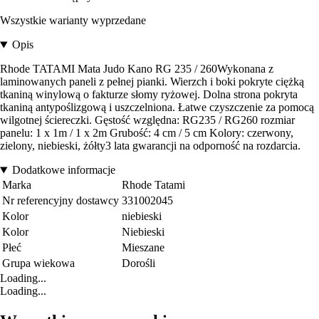
Wszystkie warianty wyprzedane
Opis
Rhode TATAMI Mata Judo Kano RG 235 / 260Wykonana z
laminowanych paneli z pełnej pianki. Wierzch i boki pokryte ciężką
tkaniną winylową o fakturze słomy ryżowej. Dolna strona pokryta
tkaniną antypoślizgową i uszczelniona. Łatwe czyszczenie za pomocą
wilgotnej ściereczki. Gęstość względna: RG235 / RG260 rozmiar
panelu: 1 x 1m / 1 x 2m Grubość: 4 cm / 5 cm Kolory: czerwony,
zielony, niebieski, żółty3 lata gwarancji na odporność na rozdarcia.
Dodatkowe informacje
Marka
Rhode Tatami
Nr referencyjny dostawcy
331002045
Kolor
niebieski
Kolor
Niebieski
Płeć
Mieszane
Grupa wiekowa
Dorośli
Loading...
Loading...