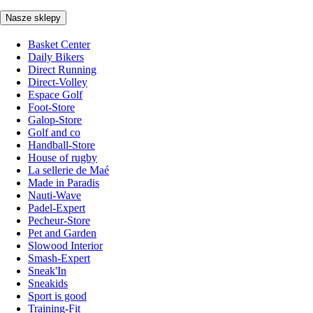
Nasze sklepy
Basket Center
Daily Bikers
Direct Running
Direct-Volley
Espace Golf
Foot-Store
Galop-Store
Golf and co
Handball-Store
House of rugby
La sellerie de Maé
Made in Paradis
Nauti-Wave
Padel-Expert
Pecheur-Store
Pet and Garden
Slowood Interior
Smash-Expert
Sneak'In
Sneakids
Sport is good
Training-Fit