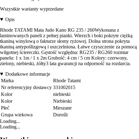
Wszystkie warianty wyprzedane
Opis
Rhode TATAMI Mata Judo Kano RG 235 / 260Wykonana z
laminowanych paneli z pełnej pianki. Wierzch i boki pokryte ciężką
tkaniną winylową o fakturze słomy ryżowej. Dolna strona pokryta
tkaniną antypoślizgową i uszczelniona. Łatwe czyszczenie za pomocą
wilgotnej ściereczki. Gęstość względna: RG235 / RG260 rozmiar
panelu: 1 x 1m / 1 x 2m Grubość: 4 cm / 5 cm Kolory: czerwony,
zielony, niebieski, żółty3 lata gwarancji na odporność na rozdarcia.
Dodatkowe informacje
Marka
Rhode Tatami
Nr referencyjny dostawcy
331002015
Kolor
niebieski
Kolor
Niebieski
Płeć
Mieszane
Grupa wiekowa
Dorośli
Loading...
Loading...